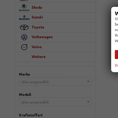
Skoda
W
Suzuki
U
b
Toyota
n
I
Volkswagen
W
Volvo
Weitere
D
Marke
alles ausgewählt
Modell
alles ausgewählt
Kraftstoffart