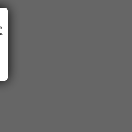
en
ns