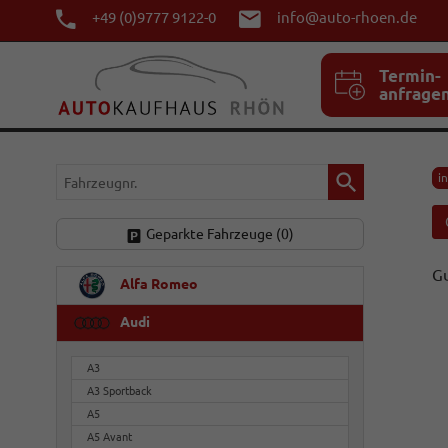
+49 (0)9777 9122-0
info@auto-rhoen.de
Termin-
anfrage
Fahrzeugnr.
i
Geparkte Fahrzeuge (
0
)
Gu
Alfa Romeo
Audi
A3
A3 Sportback
A5
A5 Avant