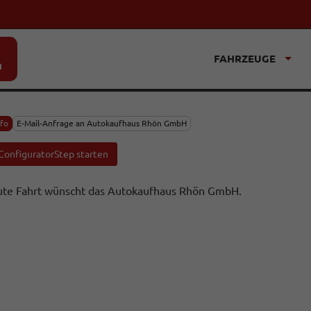
FAHRZEUGE
n
nfo
E-Mail-Anfrage an Autokaufhaus Rhön GmbH
ConfiguratorStep starten
te Fahrt wünscht das Autokaufhaus Rhön GmbH.