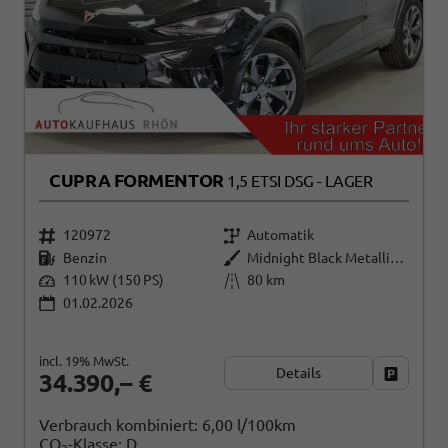
CUPRA FORMENTOR
1,5 ETSI DSG - LAGER
120972
Automatik
Benzin
Midnight Black Metallic (0E)
110 kW (150 PS)
80 km
01.02.2026
incl. 19% MwSt.
Details
Fahrzeug
34.390,– €
Verbrauch kombiniert:
6,00 l/100km
CO
-Klasse:
D