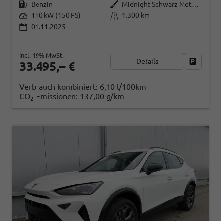
Benzin
Midnight Schwarz Metallic
110 kW (150 PS)
1.300 km
01.11.2025
incl. 19% MwSt.
Details
Fahrzeug
33.495,– €
Verbrauch kombiniert:
6,10 l/100km
CO
-Emissionen:
137,00 g/km
2