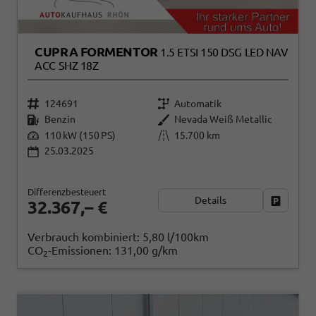
CUPRA FORMENTOR
1.5 ETSI 150 DSG LED NAV
ACC SHZ 18Z
124691
Automatik
Benzin
Nevada Weiß Metallic
110 kW (150 PS)
15.700 km
25.03.2025
Differenzbesteuert
Details
Fahrzeug
32.367,– €
Verbrauch kombiniert:
5,80 l/100km
CO
-Emissionen:
131,00 g/km
2