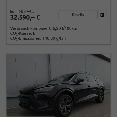
incl. 19% MwSt.
Details
Fahrzeug
32.590,– €
Verbrauch kombiniert:
6,20 l/100km
CO
-Klasse:
E
2
CO
-Emissionen:
140,00 g/km
2