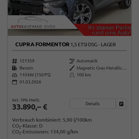
CUPRA FORMENTOR
1,5 ETSI DSG - LAGER
121359
Automatik
Benzin
Magnetic Grau Metallic (S7)
110 kW (150 PS)
100 km
01.03.2026
incl. 19% MwSt.
Details
Fahrzeug
33.890,– €
Verbrauch kombiniert:
5,90 l/100km
CO
-Klasse:
D
2
CO
-Emissionen:
134,00 g/km
2