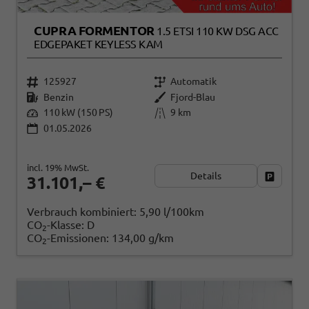
CUPRA FORMENTOR
1.5 ETSI 110 KW DSG ACC
EDGEPAKET KEYLESS KAM
125927
Automatik
Benzin
Fjord-Blau
110 kW (150 PS)
9 km
01.05.2026
incl. 19% MwSt.
Details
Fahrzeug
31.101,– €
Verbrauch kombiniert:
5,90 l/100km
CO
-Klasse:
D
2
CO
-Emissionen:
134,00 g/km
2