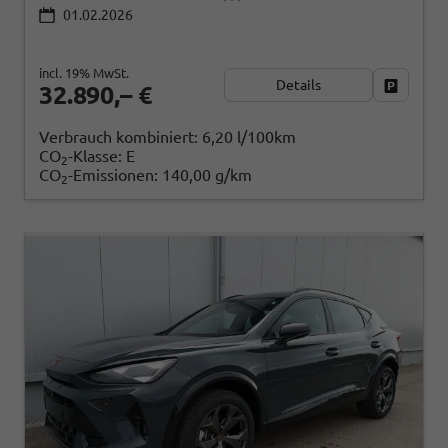
01.02.2026
incl. 19% MwSt.
Details
Fahrzeug
32.890,– €
Verbrauch kombiniert:
6,20 l/100km
CO
-Klasse:
E
2
CO
-Emissionen:
140,00 g/km
2