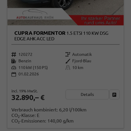
CUPRA FORMENTOR
1.5 ETSI 110 KW DSG
EDGE AHK ACC LED
120272
Automatik
Benzin
Fjord-Blau
110 kW (150 PS)
10 km
01.02.2026
incl. 19% MwSt.
Details
Fahrzeug
32.890,– €
Verbrauch kombiniert:
6,20 l/100km
CO
-Klasse:
E
2
CO
-Emissionen:
140,00 g/km
2