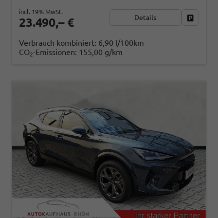
incl. 19% MwSt.
Details
Fahrzeug
23.490,– €
Verbrauch kombiniert:
6,90 l/100km
CO
-Emissionen:
155,00 g/km
2