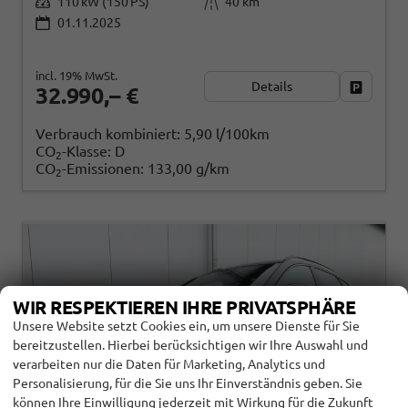
110 kW (150 PS)
40 km
01.11.2025
incl. 19% MwSt.
Details
Fahrzeug
32.990,– €
Verbrauch kombiniert:
5,90 l/100km
CO
-Klasse:
D
2
CO
-Emissionen:
133,00 g/km
2
WIR RESPEKTIEREN IHRE PRIVATSPHÄRE
Unsere Website setzt Cookies ein, um unsere Dienste für Sie
bereitzustellen. Hierbei berücksichtigen wir Ihre Auswahl und
verarbeiten nur die Daten für Marketing, Analytics und
Personalisierung, für die Sie uns Ihr Einverständnis geben. Sie
können Ihre Einwilligung jederzeit mit Wirkung für die Zukunft