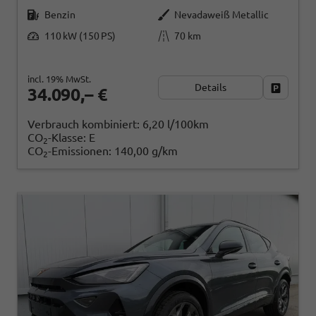
Benzin
Nevadaweiß Metallic
110 kW (150 PS)
70 km
incl. 19% MwSt.
Details
Fahrzeug
34.090,– €
Verbrauch kombiniert:
6,20 l/100km
CO
-Klasse:
E
2
CO
-Emissionen:
140,00 g/km
2