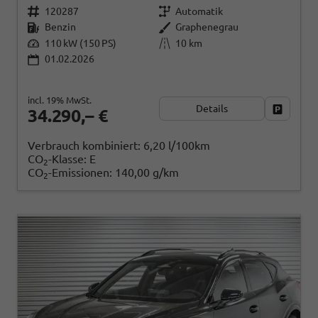
120287
Automatik
Benzin
Graphenegrau
110 kW (150 PS)
10 km
01.02.2026
incl. 19% MwSt.
Details
Fahrzeug
34.290,– €
Verbrauch kombiniert:
6,20 l/100km
CO
-Klasse:
E
2
CO
-Emissionen:
140,00 g/km
2