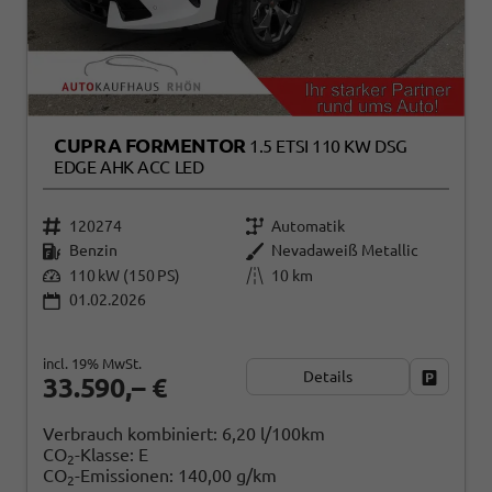
CUPRA FORMENTOR
1.5 ETSI 110 KW DSG
EDGE AHK ACC LED
120274
Automatik
Benzin
Nevadaweiß Metallic
110 kW (150 PS)
10 km
01.02.2026
incl. 19% MwSt.
Details
Fahrzeug
33.590,– €
Verbrauch kombiniert:
6,20 l/100km
CO
-Klasse:
E
2
CO
-Emissionen:
140,00 g/km
2