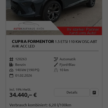
CUPRA FORMENTOR
1.5 ETSI 110 KW DSG ABT
AHK ACC LED
120263
Automatik
Benzin
Fjord-Blau
140 kW (190 PS)
10 km
01.02.2026
incl. 19% MwSt.
Details
Fahrzeug
34.440,– €
Verbrauch kombiniert:
6,20 l/100km