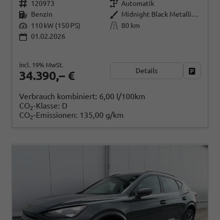
120973
Automatik
Benzin
Midnight Black Metallic (0E)
110 kW (150 PS)
80 km
01.02.2026
incl. 19% MwSt.
Details
Fahrzeug
34.390,– €
Verbrauch kombiniert:
6,00 l/100km
CO
-Klasse:
D
2
CO
-Emissionen:
135,00 g/km
2