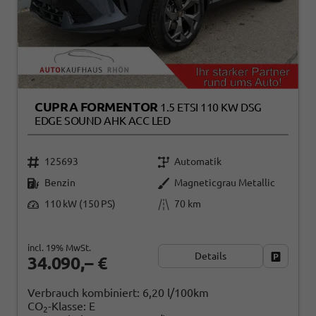
CUPRA FORMENTOR
1.5 ETSI 110 KW DSG
EDGE SOUND AHK ACC LED
125693
Automatik
Benzin
Magneticgrau Metallic
110 kW (150 PS)
70 km
incl. 19% MwSt.
Details
Fahrzeug
34.090,– €
Verbrauch kombiniert:
6,20 l/100km
CO
-Klasse:
E
2