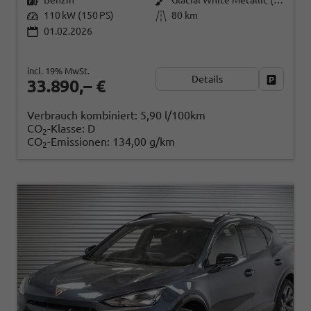
110 kW (150 PS)
80 km
01.02.2026
incl. 19% MwSt.
Details
Fahrzeug
33.890,– €
Verbrauch kombiniert:
5,90 l/100km
CO
-Klasse:
D
2
CO
-Emissionen:
134,00 g/km
2