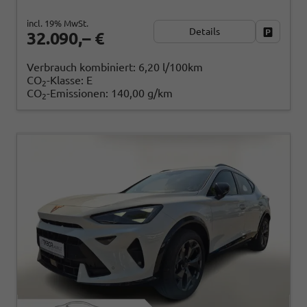
incl. 19% MwSt.
Details
Fahrzeug
32.090,– €
Verbrauch kombiniert:
6,20 l/100km
CO
-Klasse:
E
2
CO
-Emissionen:
140,00 g/km
2