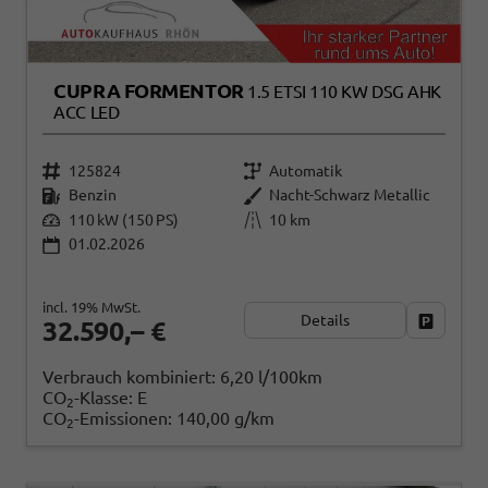
CUPRA FORMENTOR
1.5 ETSI 110 KW DSG AHK
ACC LED
125824
Automatik
Benzin
Nacht-Schwarz Metallic
110 kW (150 PS)
10 km
01.02.2026
incl. 19% MwSt.
Details
Fahrzeug
32.590,– €
Verbrauch kombiniert:
6,20 l/100km
CO
-Klasse:
E
2
CO
-Emissionen:
140,00 g/km
2