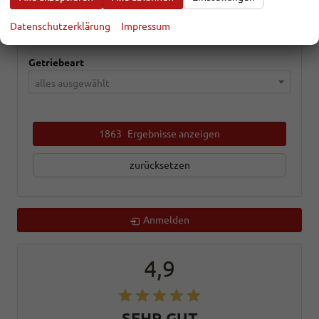
Kraftstoffart
Datenschutzerklärung
Impressum
alles ausgewählt
Getriebeart
alles ausgewählt
1863
Ergebnisse anzeigen
zurücksetzen
Anmelden
4,9
SEHR GUT