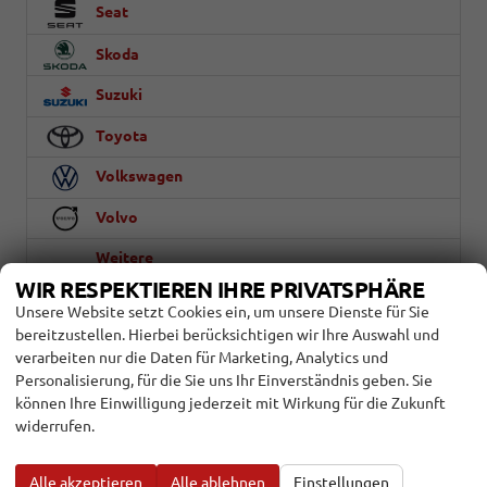
Seat
Skoda
Suzuki
Toyota
Volkswagen
Volvo
Weitere
WIR RESPEKTIEREN IHRE PRIVATSPHÄRE
Unsere Website setzt Cookies ein, um unsere Dienste für Sie
Marke
bereitzustellen. Hierbei berücksichtigen wir Ihre Auswahl und
verarbeiten nur die Daten für Marketing, Analytics und
alles ausgewählt
Personalisierung, für die Sie uns Ihr Einverständnis geben. Sie
können Ihre Einwilligung jederzeit mit Wirkung für die Zukunft
Modell
widerrufen.
alles ausgewählt
Alle akzeptieren
Alle ablehnen
Einstellungen