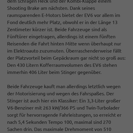
dem schrägen Heck und der Kombi-Klappe einem
Shooting Brake am nächsten. Dank seines
raumsparenden E-Motors bietet der EV6 vor allem im
Fond deutlich mehr Platz, obwohl er in der Länge 13
Zentimeter kürzer ist. Beide Fahrzeuge sind als
Fünftürer eingetragen, allerdings ist einem fünften
Reisenden die Fahrt hinten Mitte wenn überhaupt nur
im Elektroauto zuzumuten. Überraschenderweise fällt
der Platzvorteil beim Gepäckraum gar nicht so groß aus:
Den 430 Litern Kofferraumvolumen des EV6 stehen
immerhin 406 Liter beim Stinger gegenüber.
Beide Fahrzeuge kauft man allerdings letztlich wegen
der Motorisierung und wegen des Fahrspaßes. Der
Stinger ist auch hier ein Klassiker: Ein 3,3-Liter großer
V6-Benziner mit 263 kW/366 PS und Twin-Turbolader
sorgt für hervorragende Fahrleistungen, so erreicht er
nach 5,4 Sekunden Tempo 100, maximal sind 270
Sachen drin. Das maximale Drehmoment von 510