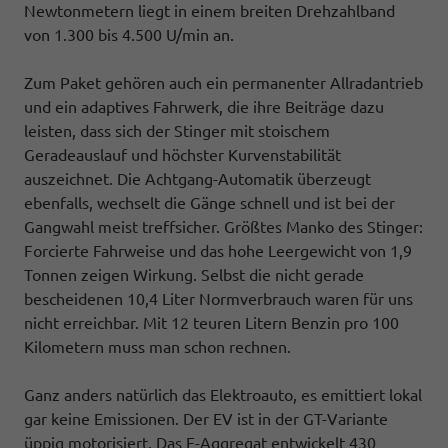
Newtonmetern liegt in einem breiten Drehzahlband
von 1.300 bis 4.500 U/min an.
Zum Paket gehören auch ein permanenter Allradantrieb
und ein adaptives Fahrwerk, die ihre Beiträge dazu
leisten, dass sich der Stinger mit stoischem
Geradeauslauf und höchster Kurvenstabilität
auszeichnet. Die Achtgang-Automatik überzeugt
ebenfalls, wechselt die Gänge schnell und ist bei der
Gangwahl meist treffsicher. Größtes Manko des Stinger:
Forcierte Fahrweise und das hohe Leergewicht von 1,9
Tonnen zeigen Wirkung. Selbst die nicht gerade
bescheidenen 10,4 Liter Normverbrauch waren für uns
nicht erreichbar. Mit 12 teuren Litern Benzin pro 100
Kilometern muss man schon rechnen.
Ganz anders natürlich das Elektroauto, es emittiert lokal
gar keine Emissionen. Der EV ist in der GT-Variante
üppig motorisiert. Das E-Aggregat entwickelt 430