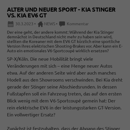
ALTER UND NEUER SPORT - KIA STINGER
VS. KIA EV6 GT
30.3.2023
•
NEWS
•
Kommentar
Der eine geht, der andere kommt: Während der Kia Stinger
demnächst in Deutschland nicht mehr zu haben sein wird,
stellten die Koreaner mit dem EV6 GT kürzlich eine sportliche
Version ihres elektrischen Shooting-Brakes vor. Aber kann ein E-
Auto ein emotionales V6-Sportcoupé wirklich ersetzen?
SP-X/Köln. Die neue Mobilität bringt viele
Veränderungen mit sich – eine Menge neuer Autos
etwa. Auf der anderen Seite wird aber auch manches
Modell aus den Showrooms verschwinden. Bei Kia dreht
gerade der Stinger seine Abschiedsrunden. In dessen
Fußstapfen soll ein Fahrzeug treten, das auf den ersten
Blick wenig mit dem V6-Sportcoupé gemein hat: Der
rein elektrische EV6 in der leistungsstarken GT-Version.
Ein vollwertiger Ersatz?
Zunächst ist festzuhalten, dass der Abgang des Stinger