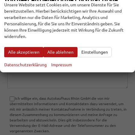
Unsere Website setzt Cookies ein, um unsere Dienste für Sie
Name
bereitzustellen. Hierbei berücksichtigen wir Ihre Auswahl und
verarbeiten nur die Daten für Marketing, Analytics und
Personalisierung, für die Sie uns Ihr Einverständnis geben. Sie
können Ihre Einwilligung jederzeit mit Wirkung für die Zukunft
E-Mail
widerrufen.
Alle akzeptieren
Alle ablehnen
Einstellungen
Kommentar
Datenschutzerklärung
Impressum
Ich willige ein, dass Autokaufhaus Rhön GmbH die von mir
übermittelten Informationen und Kontaktdaten dazu verwendet, um
mit mir anlässlich meiner Kontaktaufnahme in Verbindung zu treten, in
diesem Zusammenhang zu kommunizieren und meine Anfrage zu
bearbeiten und abzuwickeln. Dies gilt insbesondere für die
Verwendung der E-Mail-Adresse und der Telefonnummer zu den
vorgenannten Zwecken.