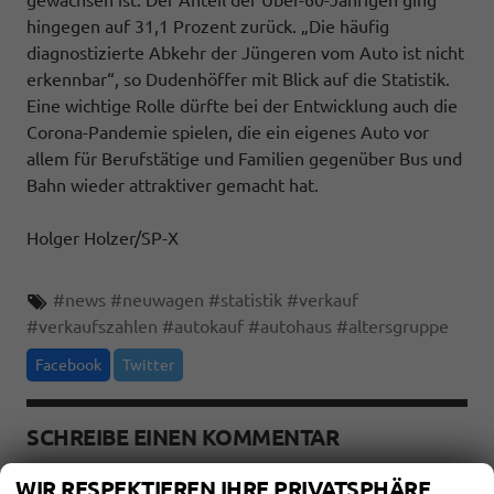
gewachsen ist. Der Anteil der Über-60-Jährigen ging
hingegen auf 31,1 Prozent zurück. „Die häufig
diagnostizierte Abkehr der Jüngeren vom Auto ist nicht
erkennbar“, so Dudenhöffer mit Blick auf die Statistik.
Eine wichtige Rolle dürfte bei der Entwicklung auch die
Corona-Pandemie spielen, die ein eigenes Auto vor
allem für Berufstätige und Familien gegenüber Bus und
Bahn wieder attraktiver gemacht hat.
Holger Holzer/SP-X
#
news
#
neuwagen
#
statistik
#
verkauf
#
verkaufszahlen
#
autokauf
#
autohaus
#
altersgruppe
Facebook
Twitter
SCHREIBE EINEN KOMMENTAR
Bewerten Sie den Eintrag
WIR RESPEKTIEREN IHRE PRIVATSPHÄRE