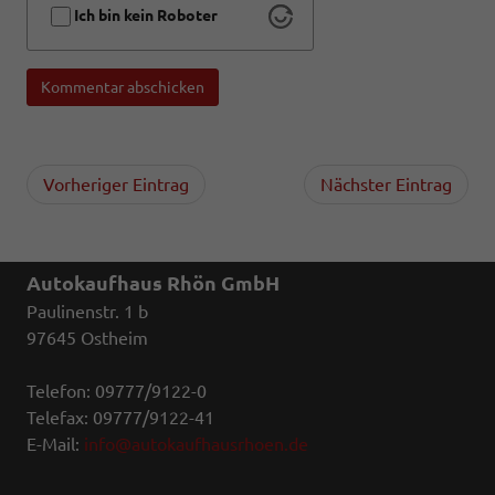
Ich bin kein Roboter
Kommentar abschicken
Vorheriger Eintrag
Nächster Eintrag
Autokaufhaus Rhön GmbH
Paulinenstr. 1 b
97645 Ostheim
Telefon: 09777/9122-0
Telefax: 09777/9122-41
E-Mail:
info@autokaufhausrhoen.de