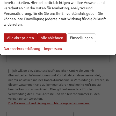
bereitzustellen. Hierbei berücksichtigen wir Ihre Auswahl und
verarbeiten nur die Daten für Marketing, Analytics und
Personalisierung, für die Sie uns Ihr Einverständnis geben. Sie
E-Mail
können Ihre Einwilligung jederzeit mit Wirkung für die Zukunft
widerrufen.
Kommentar
Alle akzeptieren
Alle ablehnen
Einstellungen
Datenschutzerklärung
Impressum
Ich willige ein, dass Autokaufhaus Rhön GmbH die von mir
übermittelten Informationen und Kontaktdaten dazu verwendet, um
mit mir anlässlich meiner Kontaktaufnahme in Verbindung zu treten, in
diesem Zusammenhang zu kommunizieren und meine Anfrage zu
bearbeiten und abzuwickeln. Dies gilt insbesondere für die
Verwendung der E-Mail-Adresse und der Telefonnummer zu den
vorgenannten Zwecken.
Die Datenschutzerklärung kann hier eingesehen werden.