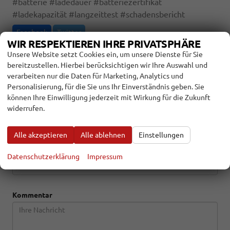
#
batterie
#
ladedauer
#
batteriezertifikat
#
ladekapazität
#
langzeittest
#
schadensbericht
Facebook
Twitter
WIR RESPEKTIEREN IHRE PRIVATSPHÄRE
Unsere Website setzt Cookies ein, um unsere Dienste für Sie
SCHREIBE EINEN KOMMENTAR
bereitzustellen. Hierbei berücksichtigen wir Ihre Auswahl und
verarbeiten nur die Daten für Marketing, Analytics und
Bewerten Sie den Eintrag
Personalisierung, für die Sie uns Ihr Einverständnis geben. Sie
können Ihre Einwilligung jederzeit mit Wirkung für die Zukunft
Name
widerrufen.
Alle akzeptieren
Alle ablehnen
Einstellungen
E-Mail
Datenschutzerklärung
Impressum
Kommentar