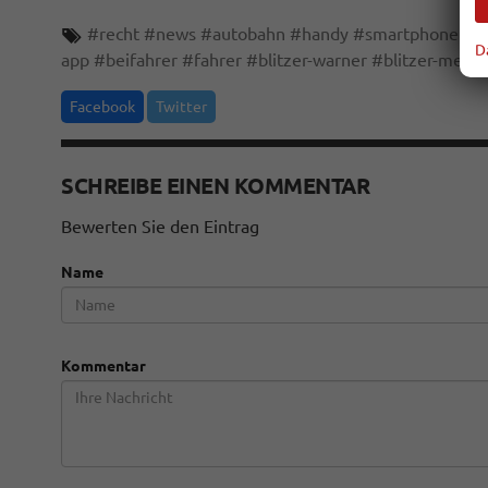
#
recht
#
news
#
autobahn
#
handy
#
smartphone
#
t
D
app
#
beifahrer
#
fahrer
#
blitzer-warner
#
blitzer-meld
Facebook
Twitter
SCHREIBE EINEN KOMMENTAR
Bewerten Sie den Eintrag
Name
Kommentar