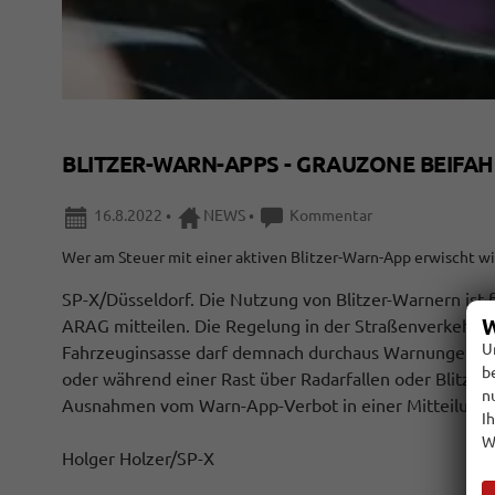
BLITZER-WARN-APPS - GRAUZONE BEIFA
16.8.2022
•
NEWS
•
Kommentar
Wer am Steuer mit einer aktiven Blitzer-Warn-App erwischt wi
SP-X/Düsseldorf. Die Nutzung von Blitzer-Warnern ist f
W
ARAG mitteilen. Die Regelung in der Straßenverkehrsord
U
Fahrzeuginsasse darf demnach durchaus Warnungen zu B
b
oder während einer Rast über Radarfallen oder Blitzer
n
Ausnahmen vom Warn-App-Verbot in einer Mitteilung a
I
W
Holger Holzer/SP-X