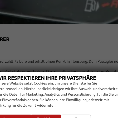
HRER
rd, zahlt 75 Euro und erhält einen Punkt in Flensburg. Dem Passagier n
ür Autofahrer verboten. Das gilt allerdings nicht für den Beifa
IR RESPEKTIEREN IHRE PRIVATSPHÄRE
nung (Paragraf 23, Absatz 1c) beziehe sich explizit auf diejen
nsere Website setzt Cookies ein, um unsere Dienste für Sie
litzern und Radarfallen mündlich an den Fahrer weitergeben. Z
ereitzustellen. Hierbei berücksichtigen wir Ihre Auswahl und verarbeit
 auf dem Smartphone oder im Navi zu informieren. Die Experten
ur die Daten für Marketing, Analytics und Personalisierung, für die Sie u
ls „kuriose Grauzone“.
hr Einverständnis geben. Sie können Ihre Einwilligung jederzeit mit
irkung für die Zukunft widerrufen.