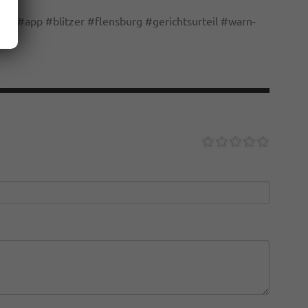
ung
#
app
#
blitzer
#
flensburg
#
gerichtsurteil
#
warn-