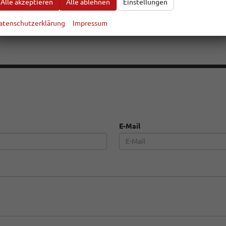
Alle akzeptieren
Alle ablehnen
Einstellungen
empolimit
#
geschwindigkeit
#
gesetz
#
strafe
#
raser
#
begrenz
atenschutzerklärung
Impressum
ung
#
blitzer-app
#
geldstrafe
#
landstraße
E-Mail