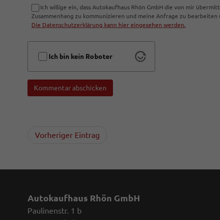
Ich willige ein, dass Autokaufhaus Rhön GmbH die von mir übermi
Zusammenhang zu kommunizieren und meine Anfrage zu bearbeiten un
Die Datenschutzerklärung kann hier eingesehen werden.
Ich bin kein Roboter
Kommentar abschicken
Vorheriger Eintrag
Autokaufhaus Rhön GmbH
Paulinenstr. 1 b