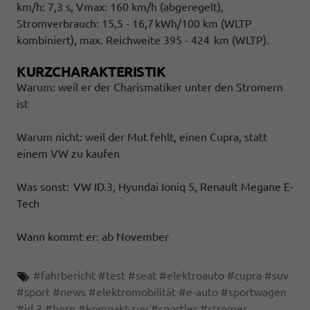
km/h: 7,3 s, Vmax: 160 km/h (abgeregelt),
Stromverbrauch: 15,5 - 16,7 kWh/100 km (WLTP
kombiniert), max. Reichweite 395 - 424 km (WLTP).
KURZCHARAKTERISTIK
Warum: weil er der Charismatiker unter den Stromern
ist
Warum nicht: weil der Mut fehlt, einen Cupra, statt
einem VW zu kaufen
Was sonst: VW ID.3, Hyundai Ioniq 5, Renault Megane E-
Tech
Wann kommt er: ab November
#
fahrbericht
#
test
#
seat
#
elektroauto
#
cupra
#
suv
#
sport
#
news
#
elektromobilität
#
e-auto
#
sportwagen
#
id.3
#
born
#
kompakt-suv
#
sportler
#
stromer