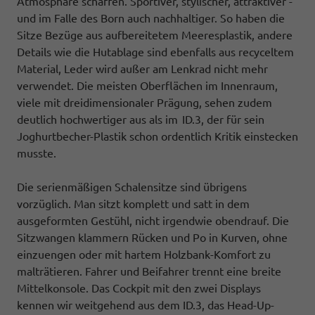
Atmosphäre schaffen. Sportiver, stylischer, attraktiver -
und im Falle des Born auch nachhaltiger. So haben die
Sitze Bezüge aus aufbereitetem Meeresplastik, andere
Details wie die Hutablage sind ebenfalls aus recyceltem
Material, Leder wird außer am Lenkrad nicht mehr
verwendet. Die meisten Oberflächen im Innenraum,
viele mit dreidimensionaler Prägung, sehen zudem
deutlich hochwertiger aus als im ID.3, der für sein
Joghurtbecher-Plastik schon ordentlich Kritik einstecken
musste.
Die serienmäßigen Schalensitze sind übrigens
vorzüglich. Man sitzt komplett und satt in dem
ausgeformten Gestühl, nicht irgendwie obendrauf. Die
Sitzwangen klammern Rücken und Po in Kurven, ohne
einzuengen oder mit hartem Holzbank-Komfort zu
malträtieren. Fahrer und Beifahrer trennt eine breite
Mittelkonsole. Das Cockpit mit den zwei Displays
kennen wir weitgehend aus dem ID.3, das Head-Up-