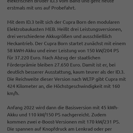
elektrischen Bruder ID.3 vom Band und geht heute
erstmals mit uns auf Probefahrt.
Mit dem ID.3 teilt sich der Cupra Born den modularen
Elektrobaukasten MEB. Heißt drei Leistungsversionen,
drei verschiedene Akkugrößen und ausschließlich
Heckantrieb. Der Cupra Born startet zunächst mit einem
58 kWH-Akku und einer Leistung von 150 kW/204 PS
für 37.220 Euro. Nach Abzug der staatlichen
Förderprämie bleiben 27.650 Euro. Damit ist er, bei
deutlich besserer Ausstattung, kaum teurer als der ID.3.
Die Reichweite dieser Version nach WLTP gibt Cupra mit
424 Kilometer an, die Höchstgeschwindigkeit mit 160
km/h.
Anfang 2022 wird dann die Basisversion mit 45 kWh-
Akku und 110 kW/150 PS nachgereicht. Zudem
kommen zwei e-Boost-Versionen mit 170 kW/231 PS.
Die spannen auf Knopfdruck am Lenkrad oder per