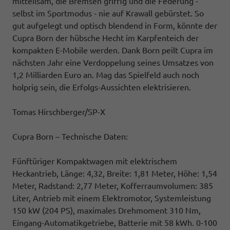
mitteilsam, die Bremsen griffig und die Federung -
selbst im Sportmodus - nie auf Krawall gebürstet. So
gut aufgelegt und optisch blendend in Form, könnte der
Cupra Born der hübsche Hecht im Karpfenteich der
kompakten E-Mobile werden. Dank Born peilt Cupra im
nächsten Jahr eine Verdoppelung seines Umsatzes von
1,2 Milliarden Euro an. Mag das Spielfeld auch noch
holprig sein, die Erfolgs-Aussichten elektrisieren.
Tomas Hirschberger/SP-X
Cupra Born – Technische Daten:
Fünftüriger Kompaktwagen mit elektrischem
Heckantrieb, Länge: 4,32, Breite: 1,81 Meter, Höhe: 1,54
Meter, Radstand: 2,77 Meter, Kofferraumvolumen: 385
Liter, Antrieb mit einem Elektromotor, Systemleistung
150 kW (204 PS), maximales Drehmoment 310 Nm,
Eingang-Automatikgetriebe, Batterie mit 58 kWh. 0-100