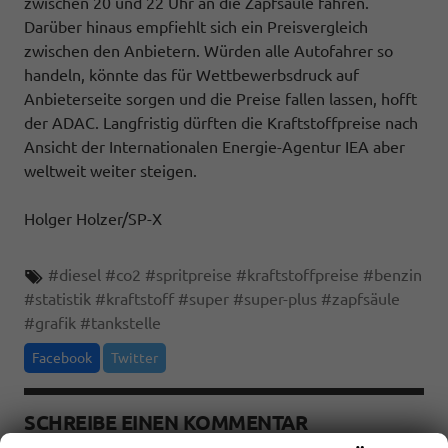
zwischen 20 und 22 Uhr an die Zapfsäule fahren.
Darüber hinaus empfiehlt sich ein Preisvergleich
zwischen den Anbietern. Würden alle Autofahrer so
handeln, könnte das für Wettbewerbsdruck auf
Anbieterseite sorgen und die Preise fallen lassen, hofft
der ADAC. Langfristig dürften die Kraftstoffpreise nach
Ansicht der Internationalen Energie-Agentur IEA aber
weltweit weiter steigen.
Holger Holzer/SP-X
#
diesel
#
co2
#
spritpreise
#
kraftstoffpreise
#
benzin
#
statistik
#
kraftstoff
#
super
#
super-plus
#
zapfsäule
#
grafik
#
tankstelle
Facebook
Twitter
SCHREIBE EINEN KOMMENTAR