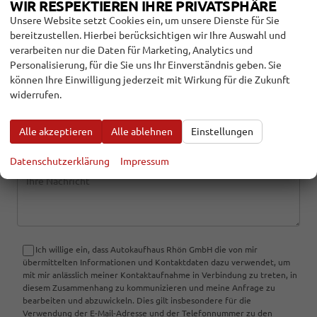
WIR RESPEKTIEREN IHRE PRIVATSPHÄRE
Bewerten Sie den Eintrag
Unsere Website setzt Cookies ein, um unsere Dienste für Sie
bereitzustellen. Hierbei berücksichtigen wir Ihre Auswahl und
Name
verarbeiten nur die Daten für Marketing, Analytics und
Personalisierung, für die Sie uns Ihr Einverständnis geben. Sie
können Ihre Einwilligung jederzeit mit Wirkung für die Zukunft
widerrufen.
E-Mail
Alle akzeptieren
Alle ablehnen
Einstellungen
Kommentar
Datenschutzerklärung
Impressum
Ich willige ein, dass Autokaufhaus Rhön GmbH die von mir
übermittelten Informationen und Kontaktdaten dazu verwendet, um
mit mir anlässlich meiner Kontaktaufnahme in Verbindung zu treten, in
diesem Zusammenhang zu kommunizieren und meine Anfrage zu
bearbeiten und abzuwickeln. Dies gilt insbesondere für die
Verwendung der E-Mail-Adresse und der Telefonnummer zu den