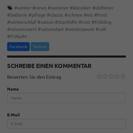
#
winter
#
news
#
sommer
#
klassiker
#
oldtimer
#
batterie
#
pflege
#
classic
#
schnee
#
eis
#
frost
#
winterschlaf
#
saison
#
starthilfe
#
rost
#
frühling
#
wissenswert
#
saisonstart
#
winterpause
#
salt
#
frühjahr
Facebook
Twitter
SCHREIBE EINEN KOMMENTAR
Bewerten Sie den Eintrag
Name
E-Mail