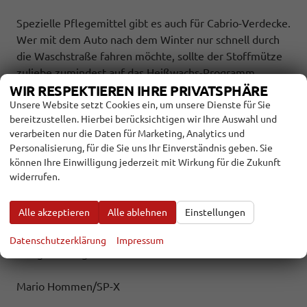
Spezielle Pflegemittel gibt es auch für Cabrio-Verdecke.
Wer mit dem Auto nach dem Winter nur schnell durch
die Waschstraße fahren möchte, sollte der Stoffmütze
zuliebe zumindest auf das Heißwachs-Programm
verzichten. Das schadet der Beschichtung des Verdecks.
WIR RESPEKTIEREN IHRE PRIVATSPHÄRE
Nach dem Reinigen und vor dem Öffnen muss das
Unsere Website setzt Cookies ein, um unsere Dienste für Sie
bereitzustellen. Hierbei berücksichtigen wir Ihre Auswahl und
Verdeck gründlich durchgetrocknet sein. Außerdem
verarbeiten nur die Daten für Marketing, Analytics und
sollte beim erstmaligen Öffnen ein Blick auf die
Personalisierung, für die Sie uns Ihr Einverständnis geben. Sie
Mechanik geworfen werden, die unter Umständen
können Ihre Einwilligung jederzeit mit Wirkung für die Zukunft
geschmiert werden muss.
widerrufen.
Abschließend freut sich auch der Innenraum über ein
Alle akzeptieren
Alle ablehnen
Einstellungen
wenig Aufmerksamkeit. Cockpit-Sprays hauchen
Plastikoberflächen wieder alte Tiefe ein, spezielle
Datenschutzerklärung
Impressum
Pflegemittel gibt es auch für Stoff- und Ledersitze.
Mario Hommen/SP-X