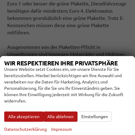
Euro 1 oder besser die grüne Plakette, Dieselfahrzeuge
benötigen dafür mindestens Euro 4. Elektroautos
bekommen grundsätzlich eine grüne Plakette. Trotz E-
Kennzeichen müssen diese eine grüne Plakette
mitführen.
Ausgenommen von der Plaketten-Pflicht in
Umweltzonen sind hingegen Motorräder und Oldtimer.
Letztere dokumentieren mit ihrem H-Kennzeichen, dass
WIR RESPEKTIEREN IHRE PRIVATSPHÄRE
sie von Plakettenpflicht befreit sind.
Unsere Website setzt Cookies ein, um unsere Dienste für Sie
bereitzustellen. Hierbei berücksichtigen wir Ihre Auswahl und
verarbeiten nur die Daten für Marketing, Analytics und
Gibt es eine Blaue Plakette?
Personalisierung, für die Sie uns Ihr Einverständnis geben. Sie
können Ihre Einwilligung jederzeit mit Wirkung für die Zukunft
Bislang beschränkt sich das Farbspektrum auf die
widerrufen.
genannten drei Plaketten rot, gelb und grün. Die vor
einiger Zeit häufiger diskutierte blaue Plakette wurde
Alle akzeptieren
Alle ablehnen
Einstellungen
bislang noch nicht eingeführt. Ob und wann diese
kommen, ist noch ungewiss.
Datenschutzerklärung
Impressum