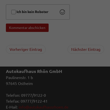
Ich bin kein Roboter
Kommentar abschicken
Vorheriger Eintrag
Nächster Eintrag
Autokaufhaus Rhön GmbH
Paulinenstr. 1 b
97645 Ostheim
Telefon: 09777/9122-0
Telefax: 09777/9122-41
E-Mail:
info@autokaufhausrhoen.de