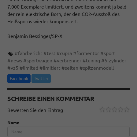
7.000 Exemplare limitiert, und zweitens kommt ja bald
der rein elektrische Born, der den CO2-Ausstoß des
Heißsporns wieder kompensiert.
Benjamin Bessinger/SP-X
#
fahrbericht
#
test
#
cupra
#
formentor
#
sport
#
news
#
sportwagen
#
verbrenner
#
tuning
#
5-zylinder
#
vz5
#
limited
#
limitiert
#
selten
#
spitzenmodell
Facebook
Twitter
SCHREIBE EINEN KOMMENTAR
Bewerten Sie den Eintrag
Name