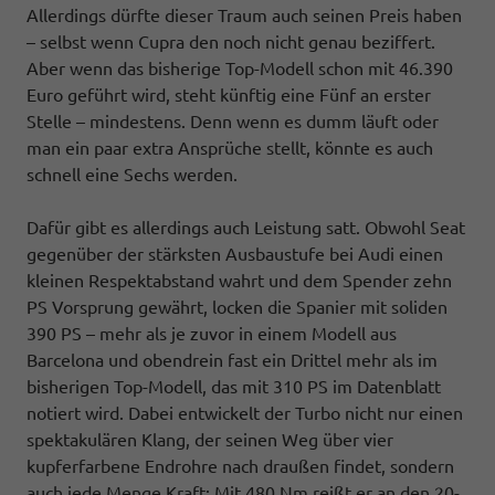
Allerdings dürfte dieser Traum auch seinen Preis haben
– selbst wenn Cupra den noch nicht genau beziffert.
Aber wenn das bisherige Top-Modell schon mit 46.390
Euro geführt wird, steht künftig eine Fünf an erster
Stelle – mindestens. Denn wenn es dumm läuft oder
man ein paar extra Ansprüche stellt, könnte es auch
schnell eine Sechs werden.
Dafür gibt es allerdings auch Leistung satt. Obwohl Seat
gegenüber der stärksten Ausbaustufe bei Audi einen
kleinen Respektabstand wahrt und dem Spender zehn
PS Vorsprung gewährt, locken die Spanier mit soliden
390 PS – mehr als je zuvor in einem Modell aus
Barcelona und obendrein fast ein Drittel mehr als im
bisherigen Top-Modell, das mit 310 PS im Datenblatt
notiert wird. Dabei entwickelt der Turbo nicht nur einen
spektakulären Klang, der seinen Weg über vier
kupferfarbene Endrohre nach draußen findet, sondern
auch jede Menge Kraft: Mit 480 Nm reißt er an den 20-