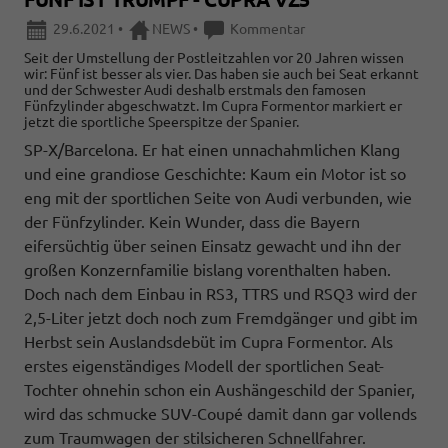
29.6.2021
•
NEWS
•
Kommentar
Seit der Umstellung der Postleitzahlen vor 20 Jahren wissen
wir: Fünf ist besser als vier. Das haben sie auch bei Seat erkannt
und der Schwester Audi deshalb erstmals den famosen
Fünfzylinder abgeschwatzt. Im Cupra Formentor markiert er
jetzt die sportliche Speerspitze der Spanier.
SP-X/Barcelona. Er hat einen unnachahmlichen Klang
und eine grandiose Geschichte: Kaum ein Motor ist so
eng mit der sportlichen Seite von Audi verbunden, wie
der Fünfzylinder. Kein Wunder, dass die Bayern
eifersüchtig über seinen Einsatz gewacht und ihn der
großen Konzernfamilie bislang vorenthalten haben.
Doch nach dem Einbau in RS3, TTRS und RSQ3 wird der
2,5-Liter jetzt doch noch zum Fremdgänger und gibt im
Herbst sein Auslandsdebüt im Cupra Formentor. Als
erstes eigenständiges Modell der sportlichen Seat-
Tochter ohnehin schon ein Aushängeschild der Spanier,
wird das schmucke SUV-Coupé damit dann gar vollends
zum Traumwagen der stilsicheren Schnellfahrer.