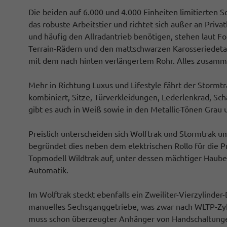
Die beiden auf 6.000 und 4.000 Einheiten limitierten So
das robuste Arbeitstier und richtet sich außer an Priva
und häufig den Allradantrieb benötigen, stehen laut F
Terrain-Rädern und den mattschwarzen Karosseriedetail
mit dem nach hinten verlängertem Rohr. Alles zusammen
Mehr in Richtung Luxus und Lifestyle fährt der Stormtr
kombiniert, Sitze, Türverkleidungen, Lederlenkrad, S
gibt es auch in Weiß sowie in den Metallic-Tönen Grau 
Preislich unterscheiden sich Wolftrak und Stormtrak u
begründet dies neben dem elektrischen Rollo für die P
Topmodell Wildtrak auf, unter dessen mächtiger Haube
Automatik.
Im Wolftrak steckt ebenfalls ein Zweiliter-Vierzylinde
manuelles Sechsganggetriebe, was zwar nach WLTP-Zykl
muss schon überzeugter Anhänger von Handschaltungen