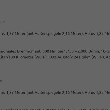
en:
reite: 1,87 Meter (mit Außenspiegeln 2,16 Meter), Höhe: 1,85 Me
 maximales Drehmoment: 500 Nm bei 1.750 – 2.000 U/min, 10-Ga
Liter/100 Kilometer (WLTP), CO2-Ausstoß: 241 g/km (WLTP), Abg
n:
reite: 1,87 Meter (mit Außenspiegeln 2,16 Meter), Höhe: 1,85 Me
 maximales Drehmoment: 420 Nm bei 1.750 – 2.500 U/min, manuel