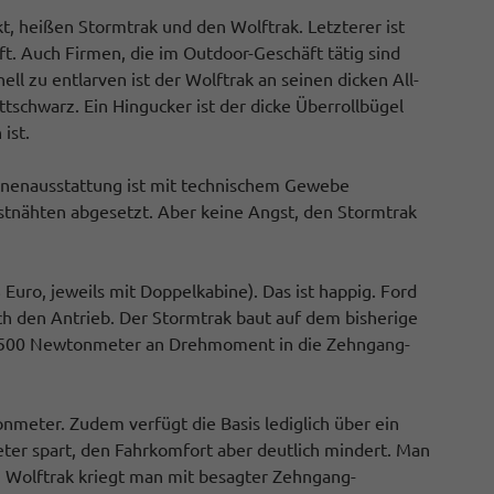
kt, heißen Stormtrak und den Wolftrak. Letzterer ist
aft. Auch Firmen, die im Outdoor-Geschäft tätig sind
l zu entlarven ist der Wolftrak an seinen dicken All-
schwarz. Ein Hingucker ist der dicke Überrollbügel
ist.
r-Innenausstattung ist mit technischem Gewebe
stnähten abgesetzt. Aber keine Angst, den Stormtrak
uro, jeweils mit Doppelkabine). Das ist happig. Ford
ch den Antrieb. Der Stormtrak baut auf dem bisherige
 zu 500 Newtonmeter an Drehmoment in die Zehngang-
onmeter. Zudem verfügt die Basis lediglich über ein
er spart, den Fahrkomfort aber deutlich mindert. Man
 Wolftrak kriegt man mit besagter Zehngang-