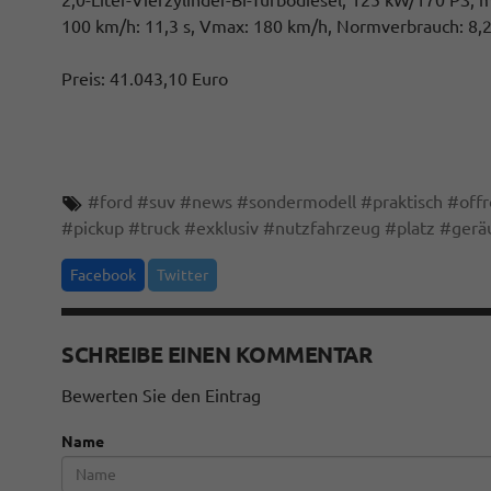
100 km/h: 11,3 s, Vmax: 180 km/h, Normverbrauch: 8,2
Preis: 41.043,10 Euro
#
ford
#
suv
#
news
#
sondermodell
#
praktisch
#
off
#
pickup
#
truck
#
exklusiv
#
nutzfahrzeug
#
platz
#
gerä
Facebook
Twitter
SCHREIBE EINEN KOMMENTAR
Bewerten Sie den Eintrag
Name