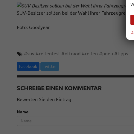
W
SUV-Besitzer sollten bei der Wahl ihrer Fahrzeugreife
Foto: Goodyear
D
#
suv
#
reifentest
#
offraod
#
reifen
#
pneu
#
tipps
Facebook
Twitter
SCHREIBE EINEN KOMMENTAR
Bewerten Sie den Eintrag
Name