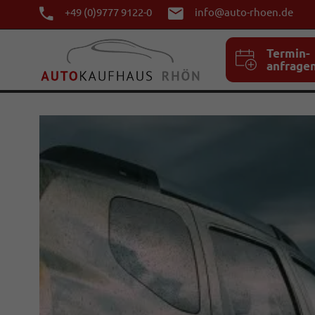
+49 (0)9777 9122-0
info@auto-rhoen.de
Termin-
anfrage