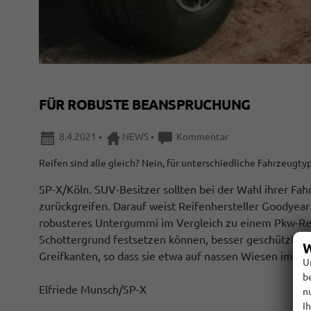
FÜR ROBUSTE BEANSPRUCHUNG
8.4.2021
•
NEWS
•
Kommentar
Reifen sind alle gleich? Nein, für unterschiedliche Fahrzeugty
SP-X/Köln. SUV-Besitzer sollten bei der Wahl ihrer Fa
zurückgreifen. Darauf weist Reifenhersteller Goodyear
robusteres Untergummi im Vergleich zu einem Pkw-Reife
Schottergrund festsetzen können, besser geschützt. 
W
Greifkanten, so dass sie etwa auf nassen Wiesen im A
U
b
Elfriede Munsch/SP-X
n
I