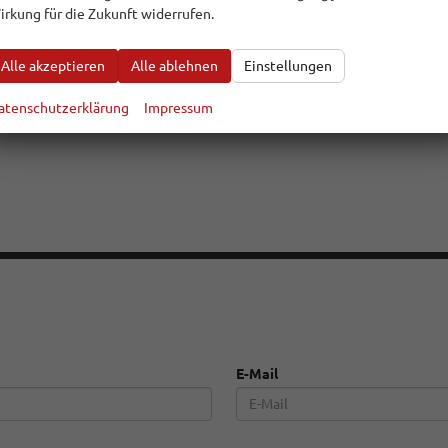
irkung für die Zukunft widerrufen.
n auf speziell für diese Fahrzeuggattung entwickelten Pneus ac
Alle akzeptieren
Alle ablehnen
Einstellungen
atenschutzerklärung
Impressum
E-Mail