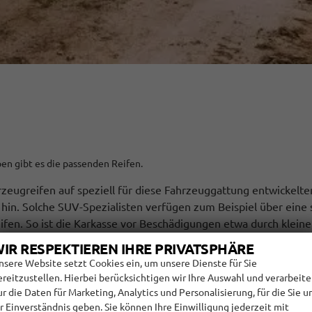
pen gibt es die passenden Reifen.
hrzeugreifen auf speziell für diese Fahrzeuggattung entwickelt
 hin. Solche SUV-Spezialisten verfügen zum Beispiel über eine 
n. So ist die Karkasse vor Beschädigungen etwa durch kleine S
Auch eine stabilere Seitenwand bewahrt schützt den Pneu vo
IR RESPEKTIEREN IHRE PRIVATSPHÄRE
nhängerbetrieb bessere Traktion entwickeln.
nsere Website setzt Cookies ein, um unsere Dienste für Sie
ereitzustellen. Hierbei berücksichtigen wir Ihre Auswahl und verarbeit
ur die Daten für Marketing, Analytics und Personalisierung, für die Sie u
hr Einverständnis geben. Sie können Ihre Einwilligung jederzeit mit