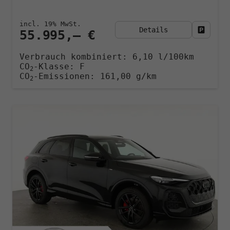
incl. 19% MwSt.
Details
Fahrzeu
55.995,– €
Verbrauch kombiniert:
6,10 l/100km
CO
-Klasse:
F
2
CO
-Emissionen:
161,00 g/km
2