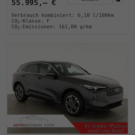
55.995,– €
Verbrauch kombiniert:
6,10 l/100km
CO
-Klasse:
F
2
CO
-Emissionen:
161,00 g/km
2