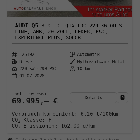
AUDI Q5
3.0 TDI QUATTRO 220 KW QU S-
LINE, AHK, 20-ZOLL, LEDER, B&O,
EXPERIENCE PLUS, SOFORT
125192
Automatik
Diesel
Mythosschwarz Metallic
220 kW (299 PS)
10 km
01.07.2026
incl. 19% MwSt.
Details
Fahrzeu
69.995,– €
Verbrauch kombiniert:
6,20 l/100km
CO
-Klasse:
F
2
CO
-Emissionen:
162,00 g/km
2
#
ratgeber
#
audi
#
test
#
gebrauchtwagen
#
suv