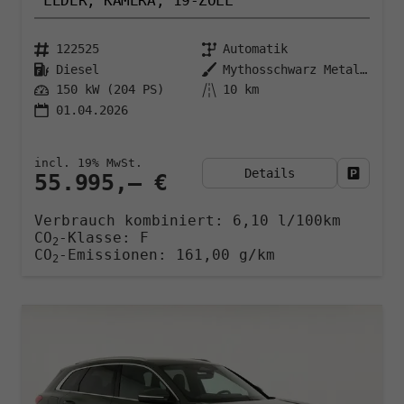
LEDER, KAMERA, 19-ZOLL
122525
Automatik
Diesel
Mythosschwarz Metallic
150 kW (204 PS)
10 km
01.04.2026
incl. 19% MwSt.
Details
Fahrzeu
55.995,– €
Verbrauch kombiniert:
6,10 l/100km
CO
-Klasse:
F
2
CO
-Emissionen:
161,00 g/km
2