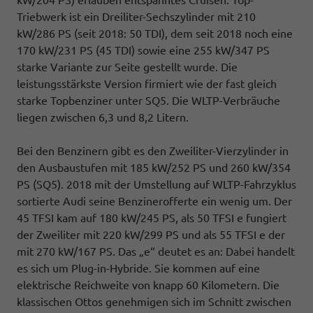
kW/204 PS) erlauben entspanntes Cruisen. Top-
Triebwerk ist ein Dreiliter-Sechszylinder mit 210
kW/286 PS (seit 2018: 50 TDI), dem seit 2018 noch eine
170 kW/231 PS (45 TDI) sowie eine 255 kW/347 PS
starke Variante zur Seite gestellt wurde. Die
leistungsstärkste Version firmiert wie der fast gleich
starke Topbenziner unter SQ5. Die WLTP-Verbräuche
liegen zwischen 6,3 und 8,2 Litern.
Bei den Benzinern gibt es den Zweiliter-Vierzylinder in
den Ausbaustufen mit 185 kW/252 PS und 260 kW/354
PS (SQ5). 2018 mit der Umstellung auf WLTP-Fahrzyklus
sortierte Audi seine Benzinerofferte ein wenig um. Der
45 TFSI kam auf 180 kW/245 PS, als 50 TFSI e fungiert
der Zweiliter mit 220 kW/299 PS und als 55 TFSI e der
mit 270 kW/167 PS. Das „e“ deutet es an: Dabei handelt
es sich um Plug-in-Hybride. Sie kommen auf eine
elektrische Reichweite von knapp 60 Kilometern. Die
klassischen Ottos genehmigen sich im Schnitt zwischen