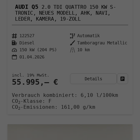
AUDI Q5
2.0 TDI QUATTRO 150 KW S-
TRONIC, NEUES MODELL, AHK, NAVI,
LEDER, KAMERA, 19-ZOLL
122527
Automatik
Diesel
Tamboragrau Metallic
150 kW (204 PS)
10 km
01.04.2026
incl. 19% MwSt.
Details
Fahrzeu
55.995,– €
Verbrauch kombiniert:
6,10 l/100km
CO
-Klasse:
F
2
CO
-Emissionen:
161,00 g/km
2