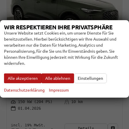
WIR RESPEKTIEREN IHRE PRIVATSPHÄRE
Unsere Website setzt Cookies ein, um unsere Dienste für Sie
bereitzustellen. Hierbei berücksichtigen wir Ihre Auswahl und
verarbeiten nur die Daten für Marketing, Analytics und
Personalisierung, für die Sie uns Ihr Einverständnis geben. Sie
können Ihre Einwilligung jederzeit mit Wirkung für die Zukunft
AUDI Q5
2.0 TDI QUATTRO 150 KW S-
widerrufen.
TRONIC, NEUES MODELL, AHK, NAVI,
LEDER, KAMERA, 19-ZOLL
Alle akzeptieren
Alle ablehnen
Einstellungen
122526
Automatik
Datenschutzerklärung
Impressum
Diesel
Distriktgrün Metallic
150 kW (204 PS)
10 km
01.04.2026
incl. 19% MwSt.
Details
Fahrzeu