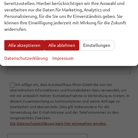
bereitzustellen. Hierbei berücksichtigen wir Ihre Auswahl und
verarbeiten nur die Daten für Marketing, Analytics und
Personalisierung, für die Sie uns Ihr Einverständnis geben. Sie
E-Mail
können Ihre Einwilligung jederzeit mit Wirkung für die Zukunft
widerrufen.
Alle akzeptieren
Alle ablehnen
Einstellungen
Kommentar
Datenschutzerklärung
Impressum
Ich willige ein, dass Autokaufhaus Rhön GmbH die von mir
übermittelten Informationen und Kontaktdaten dazu verwendet, um
mit mir anlässlich meiner Kontaktaufnahme in Verbindung zu treten, in
diesem Zusammenhang zu kommunizieren und meine Anfrage zu
bearbeiten und abzuwickeln. Dies gilt insbesondere für die
Verwendung der E-Mail-Adresse und der Telefonnummer zu den
vorgenannten Zwecken.
Die Datenschutzerklärung kann hier eingesehen werden.