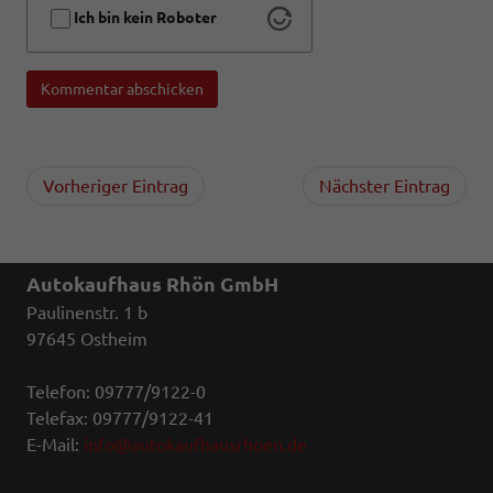
Ich bin kein Roboter
Kommentar abschicken
Vorheriger Eintrag
Nächster Eintrag
Autokaufhaus Rhön GmbH
Paulinenstr. 1 b
97645 Ostheim
Telefon: 09777/9122-0
Telefax: 09777/9122-41
E-Mail:
info@autokaufhausrhoen.de