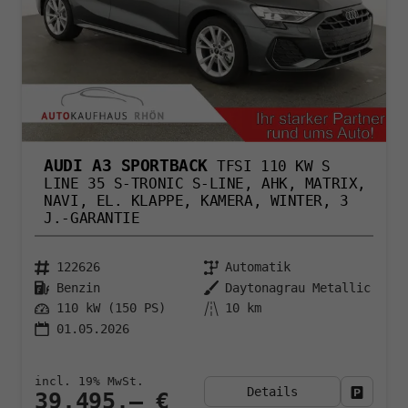
AUDI A3 SPORTBACK
TFSI 110 KW S
LINE 35 S-TRONIC S-LINE, AHK, MATRIX,
NAVI, EL. KLAPPE, KAMERA, WINTER, 3
J.-GARANTIE
122626
Automatik
Benzin
Daytonagrau Metallic
110 kW (150 PS)
10 km
01.05.2026
incl. 19% MwSt.
Details
Fahrzeu
39.495,– €