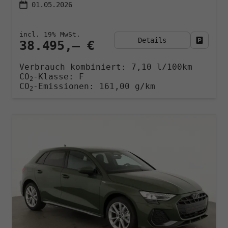
01.05.2026
incl. 19% MwSt.
Details
Fahrzeu
38.495,– €
Verbrauch kombiniert:
7,10 l/100km
CO
-Klasse:
F
2
CO
-Emissionen:
161,00 g/km
2