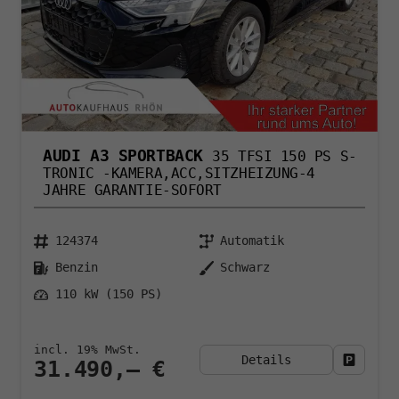
AUDI A3 SPORTBACK
35 TFSI 150 PS S-
TRONIC -KAMERA,ACC,SITZHEIZUNG-4
JAHRE GARANTIE-SOFORT
124374
Automatik
Benzin
Schwarz
110 kW (150 PS)
incl. 19% MwSt.
Details
Fahrzeu
31.490,– €