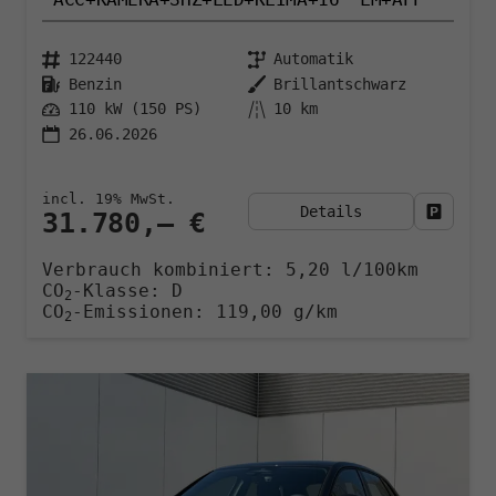
122440
Automatik
Benzin
Brillantschwarz
110 kW (150 PS)
10 km
26.06.2026
incl. 19% MwSt.
Details
Fahrzeu
31.780,– €
Verbrauch kombiniert:
5,20 l/100km
CO
-Klasse:
D
2
CO
-Emissionen:
119,00 g/km
2