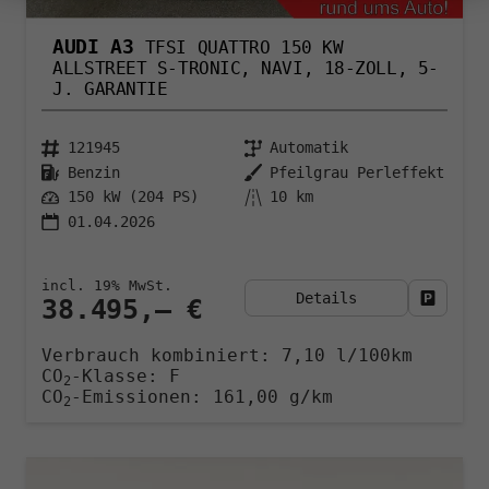
AUDI A3
TFSI QUATTRO 150 KW
ALLSTREET S-TRONIC, NAVI, 18-ZOLL, 5-
J. GARANTIE
121945
Automatik
Benzin
Pfeilgrau Perleffekt
150 kW (204 PS)
10 km
01.04.2026
incl. 19% MwSt.
Details
Fahrzeu
38.495,– €
Verbrauch kombiniert:
7,10 l/100km
CO
-Klasse:
F
2
CO
-Emissionen:
161,00 g/km
2