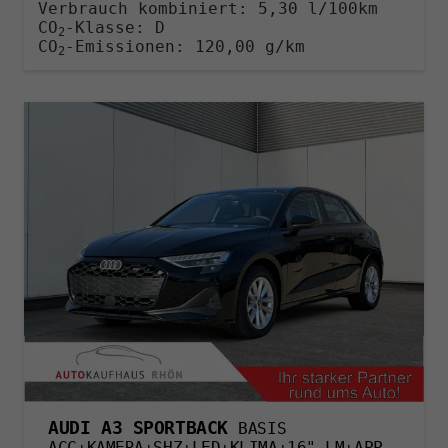
Verbrauch kombiniert:
5,30 l/100km
CO
-Klasse:
D
2
CO
-Emissionen:
120,00 g/km
2
AUDI A3 SPORTBACK
BASIS
ACC+KAMERA+SHZ+LED+KLIMA+16" LM+APP