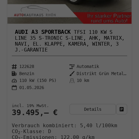
AUDI A3 SPORTBACK
TFSI 110 KW S
LINE 35 S-TRONIC S-LINE, AHK, MATRIX,
NAVI, EL. KLAPPE, KAMERA, WINTER, 3
J.-GARANTIE
122628
Automatik
Benzin
Distrikt Grün Metallic
110 kW (150 PS)
10 km
01.05.2026
incl. 19% MwSt.
Details
Fahrzeu
39.495,– €
Verbrauch kombiniert:
5,40 l/100km
CO
-Klasse:
D
2
CO
-Emissionen:
122,00 g/km
2