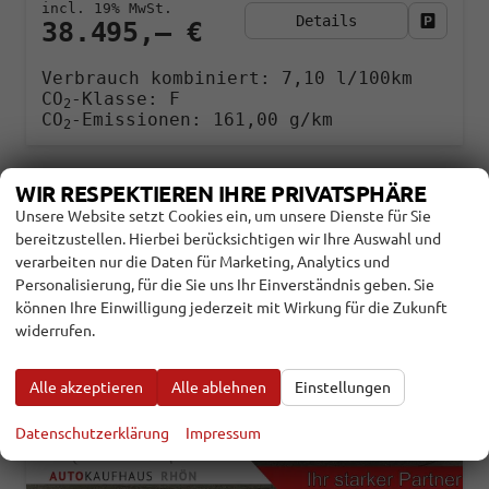
incl. 19% MwSt.
Details
Fahrzeu
38.495,– €
Verbrauch kombiniert:
7,10 l/100km
CO
-Klasse:
F
2
CO
-Emissionen:
161,00 g/km
2
WIR RESPEKTIEREN IHRE PRIVATSPHÄRE
Unsere Website setzt Cookies ein, um unsere Dienste für Sie
bereitzustellen. Hierbei berücksichtigen wir Ihre Auswahl und
verarbeiten nur die Daten für Marketing, Analytics und
Personalisierung, für die Sie uns Ihr Einverständnis geben. Sie
können Ihre Einwilligung jederzeit mit Wirkung für die Zukunft
widerrufen.
Alle akzeptieren
Alle ablehnen
Einstellungen
Datenschutzerklärung
Impressum