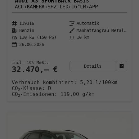
AUDI A3 SPORTBACK
BASIS
ACC+KAMERA+SHZ+LED+16"LM+APP
119316
Automatik
Benzin
Manhattangrau Metallic
110 kW (150 PS)
10 km
26.06.2026
incl. 19% MwSt.
Details
Fahrzeu
32.470,– €
Verbrauch kombiniert:
5,20 l/100km
CO
-Klasse:
D
2
CO
-Emissionen:
119,00 g/km
2