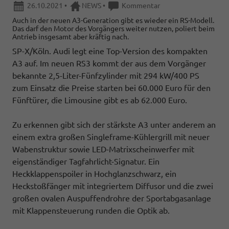
26.10.2021
•
NEWS
•
Kommentar
Auch in der neuen A3-Generation gibt es wieder ein RS-Modell.
Das darf den Motor des Vorgängers weiter nutzen, poliert beim
Antrieb insgesamt aber kräftig nach.
SP-X/Köln. Audi legt eine Top-Version des kompakten
A3 auf. Im neuen RS3 kommt der aus dem Vorgänger
bekannte 2,5-Liter-Fünfzylinder mit 294 kW/400 PS
zum Einsatz die Preise starten bei 60.000 Euro für den
Fünftürer, die Limousine gibt es ab 62.000 Euro.
Zu erkennen gibt sich der stärkste A3 unter anderem an
einem extra großen Singleframe-Kühlergrill mit neuer
Wabenstruktur sowie LED-Matrixscheinwerfer mit
eigenständiger Tagfahrlicht-Signatur. Ein
Heckklappenspoiler in Hochglanzschwarz, ein
Heckstoßfänger mit integriertem Diffusor und die zwei
großen ovalen Auspuffendrohre der Sportabgasanlage
mit Klappensteuerung runden die Optik ab.