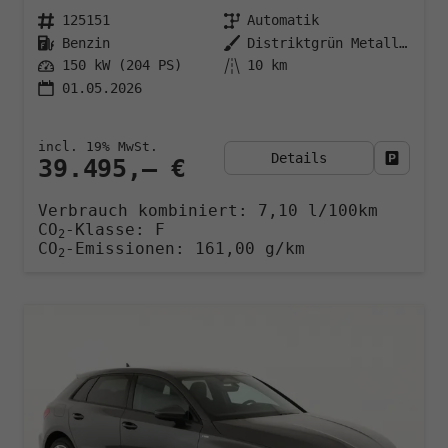
125151
Automatik
Benzin
Distriktgrün Metallic
150 kW (204 PS)
10 km
01.05.2026
incl. 19% MwSt.
Details
Fahrzeu
39.495,– €
Verbrauch kombiniert:
7,10 l/100km
CO
-Klasse:
F
2
CO
-Emissionen:
161,00 g/km
2