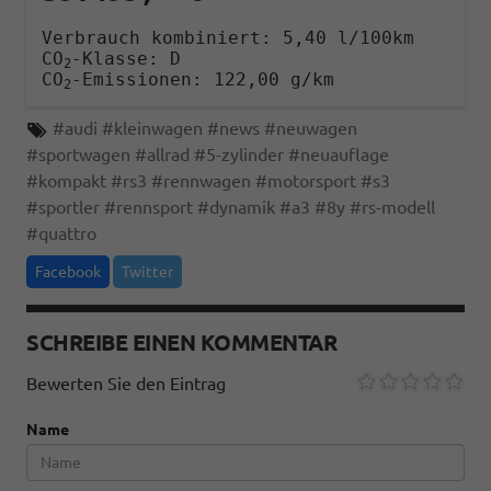
Verbrauch kombiniert:
5,40 l/100km
CO
-Klasse:
D
2
CO
-Emissionen:
122,00 g/km
2
#
audi
#
kleinwagen
#
news
#
neuwagen
#
sportwagen
#
allrad
#
5-zylinder
#
neuauflage
#
kompakt
#
rs3
#
rennwagen
#
motorsport
#
s3
#
sportler
#
rennsport
#
dynamik
#
a3
#
8y
#
rs-modell
#
quattro
Facebook
Twitter
SCHREIBE EINEN KOMMENTAR
Bewerten Sie den Eintrag
Name