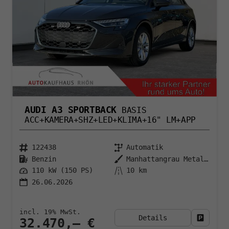
AUDI A3 SPORTBACK
BASIS
ACC+KAMERA+SHZ+LED+KLIMA+16" LM+APP
122438
Automatik
Benzin
Manhattangrau Metallic
110 kW (150 PS)
10 km
26.06.2026
incl. 19% MwSt.
Details
Fahrzeu
32.470,– €