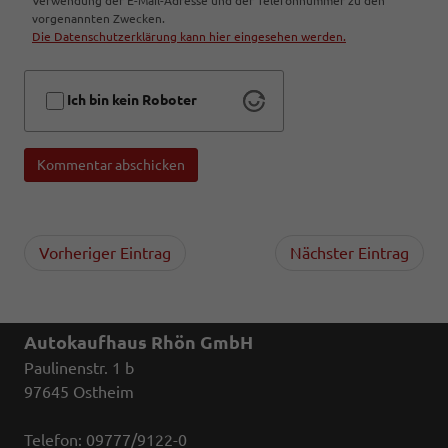
Verwendung der E-Mail-Adresse und der Telefonnummer zu den
vorgenannten Zwecken.
Die Datenschutzerklärung kann hier eingesehen werden.
Ich bin kein Roboter
Kommentar abschicken
Vorheriger Eintrag
Nächster Eintrag
Autokaufhaus Rhön GmbH
Paulinenstr. 1 b
97645 Ostheim
Telefon: 09777/9122-0