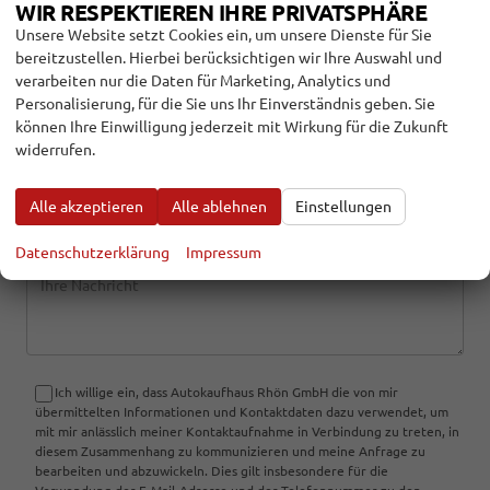
WIR RESPEKTIEREN IHRE PRIVATSPHÄRE
Bewerten Sie den Eintrag
Unsere Website setzt Cookies ein, um unsere Dienste für Sie
bereitzustellen. Hierbei berücksichtigen wir Ihre Auswahl und
Name
verarbeiten nur die Daten für Marketing, Analytics und
Personalisierung, für die Sie uns Ihr Einverständnis geben. Sie
können Ihre Einwilligung jederzeit mit Wirkung für die Zukunft
widerrufen.
E-Mail
Alle akzeptieren
Alle ablehnen
Einstellungen
Datenschutzerklärung
Impressum
Kommentar
Ich willige ein, dass Autokaufhaus Rhön GmbH die von mir
übermittelten Informationen und Kontaktdaten dazu verwendet, um
mit mir anlässlich meiner Kontaktaufnahme in Verbindung zu treten, in
diesem Zusammenhang zu kommunizieren und meine Anfrage zu
bearbeiten und abzuwickeln. Dies gilt insbesondere für die