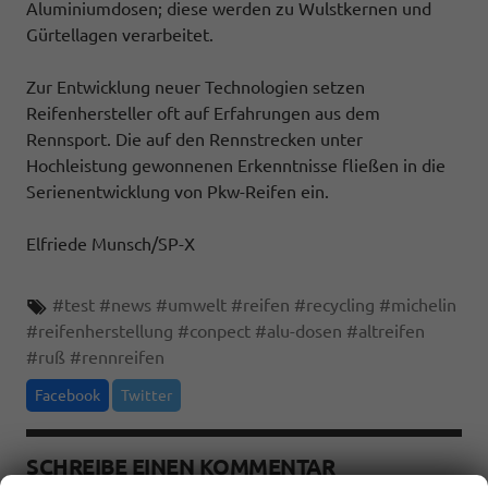
Aluminiumdosen; diese werden zu Wulstkernen und
Gürtellagen verarbeitet.
Zur Entwicklung neuer Technologien setzen
Reifenhersteller oft auf Erfahrungen aus dem
Rennsport. Die auf den Rennstrecken unter
Hochleistung gewonnenen Erkenntnisse fließen in die
Serienentwicklung von Pkw-Reifen ein.
Elfriede Munsch/SP-X
#
test
#
news
#
umwelt
#
reifen
#
recycling
#
michelin
#
reifenherstellung
#
conpect
#
alu-dosen
#
altreifen
#
ruß
#
rennreifen
Facebook
Twitter
SCHREIBE EINEN KOMMENTAR