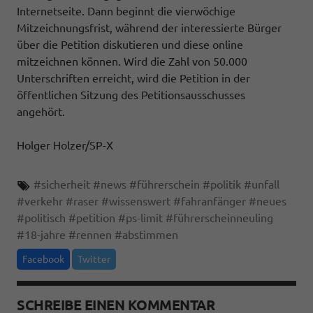
Internetseite. Dann beginnt die vierwöchige
Mitzeichnungsfrist, während der interessierte Bürger
über die Petition diskutieren und diese online
mitzeichnen können. Wird die Zahl von 50.000
Unterschriften erreicht, wird die Petition in der
öffentlichen Sitzung des Petitionsausschusses
angehört.
Holger Holzer/SP-X
#
sicherheit
#
news
#
führerschein
#
politik
#
unfall
#
verkehr
#
raser
#
wissenswert
#
fahranfänger
#
neues
#
politisch
#
petition
#
ps-limit
#
führerscheinneuling
#
18-jahre
#
rennen
#
abstimmen
Facebook
Twitter
SCHREIBE EINEN KOMMENTAR