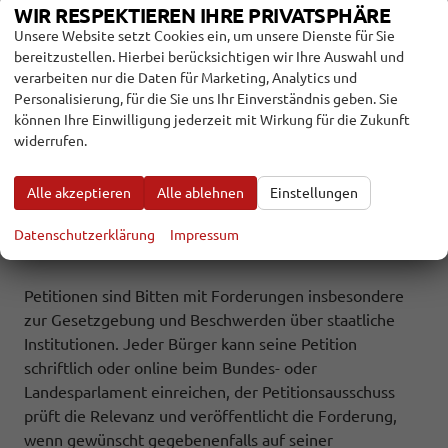
Verkehrs und die Polizei würden die Berechtigung des
WIR RESPEKTIEREN IHRE PRIVATSPHÄRE
Fahrzeuges innerhalb der Umweltzonen anhand des
Unsere Website setzt Cookies ein, um unsere Dienste für Sie
Kennzeichens erkennen.
bereitzustellen. Hierbei berücksichtigen wir Ihre Auswahl und
verarbeiten nur die Daten für Marketing, Analytics und
Personalisierung, für die Sie uns Ihr Einverständnis geben. Sie
Eher wirtschafts- als verkehrspolitisch ist die
können Ihre Einwilligung jederzeit mit Wirkung für die Zukunft
Stoßrichtung der Petition 141783. Sie verlangt eine
widerrufen.
Beschränkung staatlicher E-Auto-Förderung auf in
Europa gebaute Fahrzeuge. Es könne nicht sein, dass
Alle akzeptieren
Alle ablehnen
Einstellungen
mit unseren Steuergeldern, die chinesische
Automobilindustrie aufgebaut und gestärkt werde.
Datenschutzerklärung
Impressum
(Mitzeichnungsfrist 3. Januar)
Petitionen sind Bitten mit Forderungen insbesondere
zur Gesetzgebung und Beschwerden über staatliche
Institutionen. Jeder Bürger kann seine Petition
schriftlich oder online beim Bundes- oder
Landesparlament einreichen, der Petitionsausschuss
prüft die Relevanz und veröffentlicht die Forderung,
wenn gewünscht gegebenenfalls auf seiner