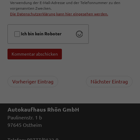
Verwendung der E-Mail-Adresse und der Telefonnummer zu den
vorgenannten Zwecken.
Die Datenschutzerklärung kann hier eingesehen werden.
Ich bin kein Roboter
Kommentar abschicken
Vorheriger Eintrag
Nächster Eintrag
Autokaufhaus Rhön GmbH
Paulinenstr. 1 b
97645 Ostheim
Telefon: 09777/9122-0