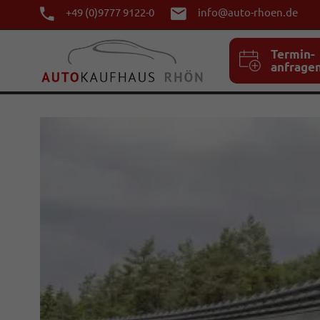
+49 (0)9777 9122-0
info@auto-rhoen.de
Termin-
anfrage