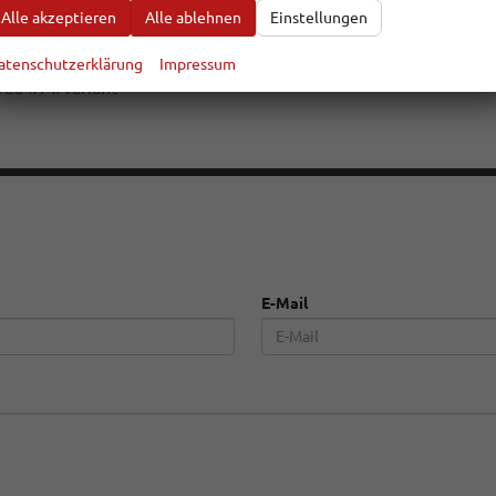
Alle akzeptieren
Alle ablehnen
Einstellungen
atenschutzerklärung
Impressum
lrad
#
r
#
variant
E-Mail