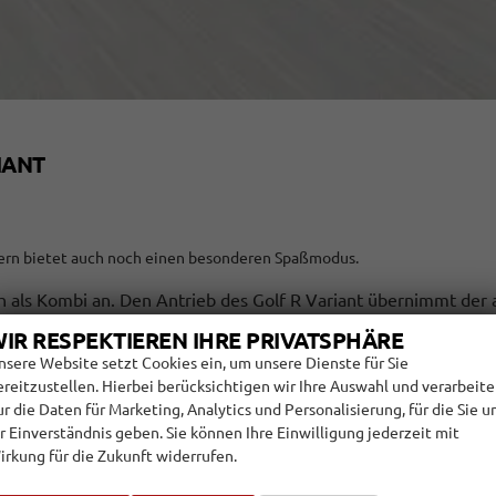
IANT
ondern bietet auch noch einen besonderen Spaßmodus.
h als Kombi an. Den Antrieb des Golf R Variant übernimmt der 
ngsgetriebe gekoppelt ist und seine Kraft hecklastig auf beid
IR RESPEKTIEREN IHRE PRIVATSPHÄRE
ctoring möglich. Der Spurt von null auf Tempo 100 ist nach 4,9
nsere Website setzt Cookies ein, um unsere Dienste für Sie
hstgeschwindigkeit auf 270 km/h, außerdem ergänzen ein Drif
ereitzustellen. Hierbei berücksichtigen wir Ihre Auswahl und verarbeit
Kombi einen bis zu 1.642 Liter großen Laderaum mit sowie die
ur die Daten für Marketing, Analytics und Personalisierung, für die Sie u
uro.
hr Einverständnis geben. Sie können Ihre Einwilligung jederzeit mit
irkung für die Zukunft widerrufen.