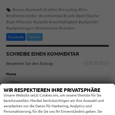
#
news
#
umwelt
#
reifen
#
recycling
#
tire
#
reifenhersteller
#
continental
#
conti
#
pet-flasche
#
pet
#
flasche
#
plastik
#
nachhaltigkeit
#
polyester
#
polyestergarn
#
conitre.tex
#
conitre
Facebook
Twitter
SCHREIBE EINEN KOMMENTAR
Bewerten Sie den Eintrag
Name
WIR RESPEKTIEREN IHRE PRIVATSPHÄRE
Unsere Website setzt Cookies ein, um unsere Dienste für Sie
E-Mail
bereitzustellen. Hierbei berücksichtigen wir Ihre Auswahl und
verarbeiten nur die Daten für Marketing, Analytics und
Personalisierung, für die Sie uns Ihr Einverständnis geben. Sie