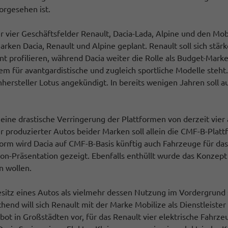
orgesehen ist.
vier Geschäftsfelder Renault, Dacia-Lada, Alpine und den Mobil
arken Dacia, Renault und Alpine geplant. Renault soll sich stär
profilieren, während Dacia weiter die Rolle als Budget-Marke 
dem für avantgardistische und zugleich sportliche Modelle ste
ersteller Lotus angekündigt. In bereits wenigen Jahren soll au
eine drastische Verringerung der Plattformen von derzeit vier
ahr produzierter Autos beider Marken soll allein die CMF-B-Platt
orm wird Dacia auf CMF-B-Basis künftig auch Fahrzeuge für d
-Präsentation gezeigt. Ebenfalls enthüllt wurde das Konzept 
en wollen.
Besitz eines Autos als vielmehr dessen Nutzung im Vordergrun
hend will sich Renault mit der Marke Mobilize als Dienstleiste
ot in Großstädten vor, für das Renault vier elektrische Fahrze