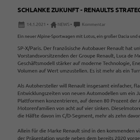
SCHLANKE ZUKUNFT - RENAULTS STRATE
14.1.2021
•
NEWS
•
Kommentar
Ein neuer Alpine-Sportwagen mit Lotus, ein großer Dacia und 
SP-X/Paris. Der französische Autobauer Renault hat u
Vorstandsvorsitzenden der Groupe Renault, Luca de Meo
Geschäftsmodell stärker auf moderne Technologie, Ene
Volumen auf Wert umzustellen. Es ist mehr als ein Tur
Als Autohersteller will Renault insgesamt einfacher, f
Entwicklungszeiten von neuen Automodellen um ein Jahr 
Plattformen konzentrieren, auf denen 80 Prozent der 
Motorenfamilien von acht auf vier sinken. Dieselmotor
die Hälfte davon im C/D-Segment, mehr als zehn davon
Allein für die Marke Renault sind in den kommenden v
der Präsentation wurde neben dem bereits 2020 vorge