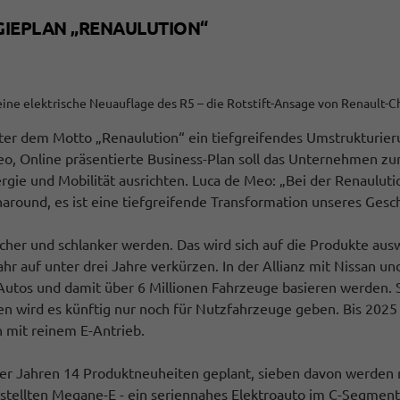
GIEPLAN „RENAULUTION“
eine elektrische Neuauflage des R5 – die Rotstift-Ansage von Renault-
nter dem Motto „Renaulution“ ein tiefgreifendes Umstrukturie
, Online präsentierte Business-Plan soll das Unternehmen zurü
rgie und Mobilität ausrichten. Luca de Meo: „Bei der Renaulu
naround, es ist eine tiefgreifende Transformation unseres Gesc
lacher und schlanker werden. Das wird sich auf die Produkte au
auf unter drei Jahre verkürzen. In der Allianz mit Nissan und 
Autos und damit über 6 Millionen Fahrzeuge basieren werden. S
en wird es künftig nur noch für Nutzfahrzeuge geben. Bis 2025
 mit reinem E-Antrieb.
ier Jahren 14 Produktneuheiten geplant, sieben davon werden r
stellten Megane-E - ein seriennahes Elektroauto im C-Segmen