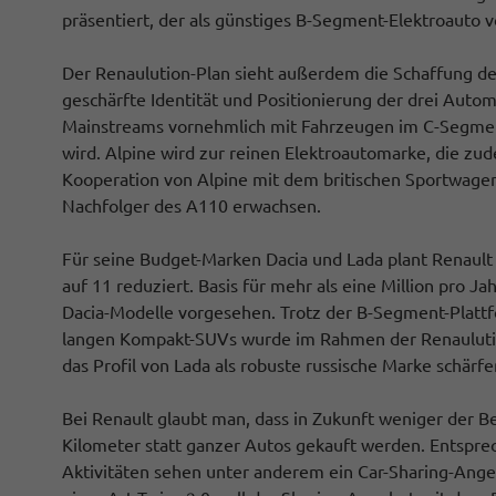
präsentiert, der als günstiges B-Segment-Elektroauto v
Der Renaulution-Plan sieht außerdem die Schaffung der 
geschärfte Identität und Positionierung der drei Autom
Mainstreams vornehmlich mit Fahrzeugen im C-Segment 
wird. Alpine wird zur reinen Elektroautomarke, die zu
Kooperation von Alpine mit dem britischen Sportwagenh
Nachfolger des A110 erwachsen.
Für seine Budget-Marken Dacia und Lada plant Renault 
auf 11 reduziert. Basis für mehr als eine Million pro J
Dacia-Modelle vorgesehen. Trotz der B-Segment-Plattf
langen Kompakt-SUVs wurde im Rahmen der Renaulution
das Profil von Lada als robuste russische Marke schärf
Bei Renault glaubt man, dass in Zukunft weniger der 
Kilometer statt ganzer Autos gekauft werden. Entsprec
Aktivitäten sehen unter anderem ein Car-Sharing-Angeb