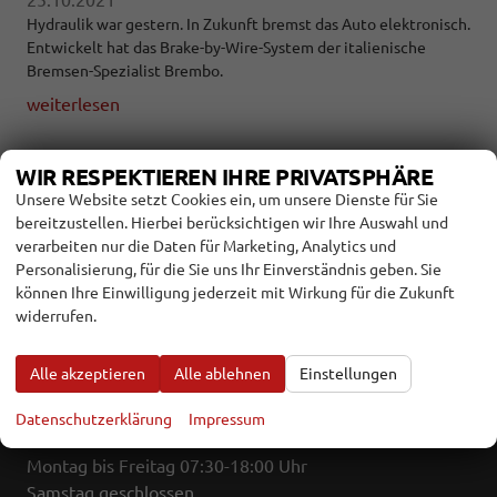
Hydraulik war gestern. In Zukunft bremst das Auto elektronisch.
Entwickelt hat das Brake-by-Wire-System der italienische
Bremsen-Spezialist Brembo.
weiterlesen
WIR RESPEKTIEREN IHRE PRIVATSPHÄRE
Unsere Website setzt Cookies ein, um unsere Dienste für Sie
Autokaufhaus Rhön GmbH
bereitzustellen. Hierbei berücksichtigen wir Ihre Auswahl und
Paulinenstr. 1 b
verarbeiten nur die Daten für Marketing, Analytics und
97645 Ostheim
Personalisierung, für die Sie uns Ihr Einverständnis geben. Sie
können Ihre Einwilligung jederzeit mit Wirkung für die Zukunft
widerrufen.
Telefon: 09777/9122-0
Telefax: 09777/9122-41
E-Mail:
info@autokaufhausrhoen.de
Alle akzeptieren
Alle ablehnen
Einstellungen
Datenschutzerklärung
Impressum
Öffnungszeiten
Montag bis Freitag 07:30-18:00 Uhr
Samstag geschlossen