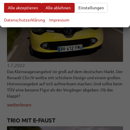
Alle akzeptieren
Alle ablehnen
Einstellungen
Datenschutzerklärung
Impressum
1.7.2022
Das Kleinwagenangebot ist groß auf dem deutschen Markt. Der
Renault Clio IV wollte mit schickem Design und einem großen
Motorenangebot auf sich aufmerksam machen. Und sollte beim
TÜV eine bessere Figur als der Vorgänger abgeben. Ob das
klappt?
weiterlesen
TRIO MIT E-FAUST