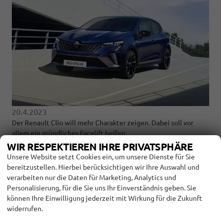
20.4.2023
Der Renault Clio will mehr Charakter zeigen. Dabei soll vor
allem ein gründliches Facelift helfen.
WIR RESPEKTIEREN IHRE PRIVATSPHÄRE
weiterlesen
Unsere Website setzt Cookies ein, um unsere Dienste für Sie
bereitzustellen. Hierbei berücksichtigen wir Ihre Auswahl und
GEBRAUCHTWAGEN CHECK DES RENAULT
verarbeiten nur die Daten für Marketing, Analytics und
CLIO (IV)
Personalisierung, für die Sie uns Ihr Einverständnis geben. Sie
können Ihre Einwilligung jederzeit mit Wirkung für die Zukunft
widerrufen.