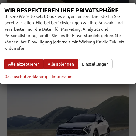
WIR RESPEKTIEREN IHRE PRIVATSPHÄRE
Unsere Website setzt Cookies ein, um unsere Dienste für Sie
31.1.2022
bereitzustellen. Hierbei berücksichtigen wir Ihre Auswahl und
Vielseitig, geräumig und praktisch. Mit dem Jogger zeigt Dacia,
verarbeiten nur die Daten für Marketing, Analytics und
wie man aus SUV, Kombi und Van geschickt ein Auto macht, das
Personalisierung, für die Sie uns Ihr Einverständnis geben. Sie
besonders für junge Familien ein preiswertes Angebot
können Ihre Einwilligung jederzeit mit Wirkung für die Zukunft
darstellt.
widerrufen.
weiterlesen
Alle akzeptieren
Alle ablehnen
Einstellungen
DIE 10 WICHTIGSTEN PKW-NEUHEITEN
2022
Datenschutzerklärung
Impressum