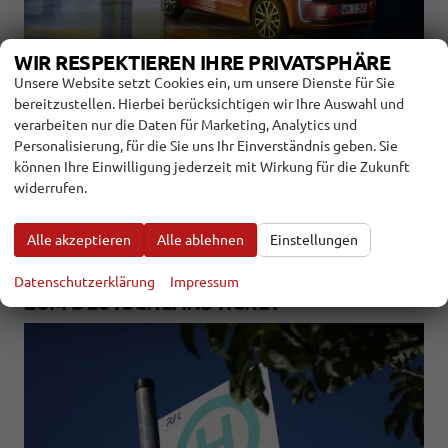
WIR RESPEKTIEREN IHRE PRIVATSPHÄRE
Unsere Website setzt Cookies ein, um unsere Dienste für Sie
bereitzustellen. Hierbei berücksichtigen wir Ihre Auswahl und
verarbeiten nur die Daten für Marketing, Analytics und
22.12.2022
Personalisierung, für die Sie uns Ihr Einverständnis geben. Sie
Im Frühjahr war der VW e-Up für kurze Zeit wieder bestellbar.
können Ihre Einwilligung jederzeit mit Wirkung für die Zukunft
Wer damals keinen bekommen hat, kann es nun erneut
widerrufen.
versuchen.
weiterlesen
Alle akzeptieren
Alle ablehnen
Einstellungen
INTERESSE BISLANG GERING - UMFRAGE
Datenschutzerklärung
Impressum
ZUM DEUTSCHLANDTICKET