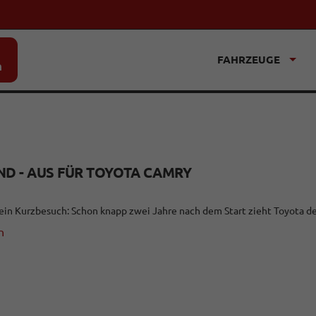
FAHRZEUGE
n
D - AUS FÜR TOYOTA CAMRY
1
 ein Kurzbesuch: Schon knapp zwei Jahre nach dem Start zieht Toyota d
n