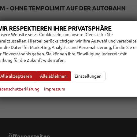
AM - OHNE TEMPOLIMIT AUF DER AUTOBAHN
ms Tempolimit auf deutschen Autobahnen schwelt seit Jahrzehnten. Eine
IR RESPEKTIEREN IHRE PRIVATSPHÄRE
g kaum betroffen wären.
nsere Website setzt Cookies ein, um unsere Dienste für Sie
n
ereitzustellen. Hierbei berücksichtigen wir Ihre Auswahl und verarbeit
ur die Daten für Marketing, Analytics und Personalisierung, für die Sie u
hr Einverständnis geben. Sie können Ihre Einwilligung jederzeit mit
irkung für die Zukunft widerrufen.
Alle akzeptieren
Alle ablehnen
Einstellungen
atenschutzerklärung
Impressum
Öffnungszeiten