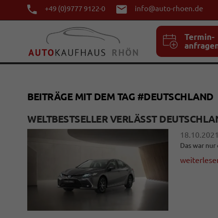
+49 (0)9777 9122-0
info@auto-rhoen.de
Termin-
anfrage
BEITRÄGE MIT DEM TAG #DEUTSCHLAND
WELTBESTSELLER VERLÄSST DEUTSCHLAN
18.10.202
Das war nur
weiterlese