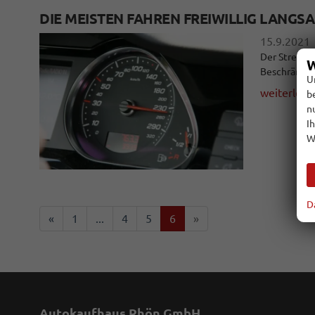
DIE MEISTEN FAHREN FREIWILLIG LANGS
15.9.2021
Der Streit u
W
Beschränkun
U
weiterlese
b
n
I
W
D
«
1
...
4
5
6
»
Autokaufhaus Rhön GmbH