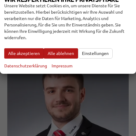
den Markt kommen, dauert noch etwas. Ein paar Infos dazu gibt
Unsere Website setzt Cookies ein, um unsere Dienste für Sie
es aber jetzt.
bereitzustellen. Hierbei berücksichtigen wir Ihre Auswahl und
verarbeiten nur die Daten für Marketing, Analytics und
weiterlesen
Personalisierung, für die Sie uns Ihr Einverständnis geben. Sie
können Ihre Einwilligung jederzeit mit Wirkung für die Zukunft
ANHÄNGERKUPPLUNG NACHRÜSTEN:
widerrufen.
LESER FRAGEN - EXPERTEN ANTWORTEN
Alle akzeptieren
Alle ablehnen
Einstellungen
Datenschutzerklärung
Impressum