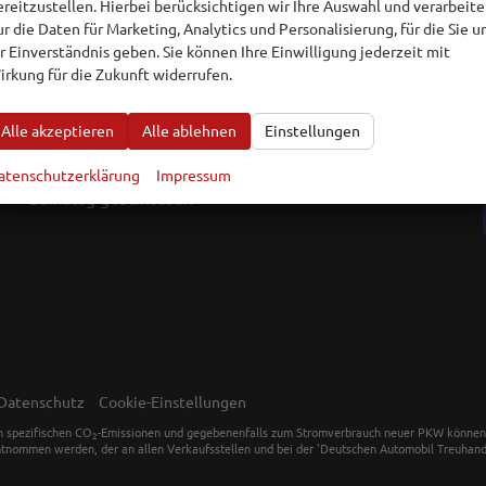
ereitzustellen. Hierbei berücksichtigen wir Ihre Auswahl und verarbeit
ur die Daten für Marketing, Analytics und Personalisierung, für die Sie u
hr Einverständnis geben. Sie können Ihre Einwilligung jederzeit mit
irkung für die Zukunft widerrufen.
Alle akzeptieren
Alle ablehnen
Einstellungen
Öffnungszeiten
Montag bis Freitag 07:30-18:00 Uhr
atenschutzerklärung
Impressum
Samstag geschlossen
Datenschutz
Cookie-Einstellungen
en spezifischen CO
-Emissionen und gegebenenfalls zum Stromverbrauch neuer PKW können dem
2
tnommen werden, der an allen Verkaufsstellen und bei der 'Deutschen Automobil Treuhand 