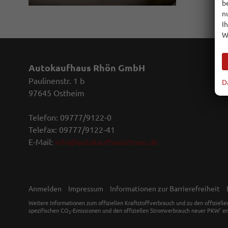
b
n
I
W
Autokaufhaus Rhön GmbH
Paulinenstr. 1 b
D
97645 Ostheim
Telefon: 09777/9122-0
Telefax: 09777/9122-41
E-Mail:
info@autokaufhausrhoen.de
Anmelden
Impressum
Informationen zur Barrierefreiheit
Weitere Informationen zum offiziellen Kraftstoffverbrauch und zu den offiziell
spezifischen CO
-Emissionen und den offiziellen Stromverbrauch neuer PKW' en
2