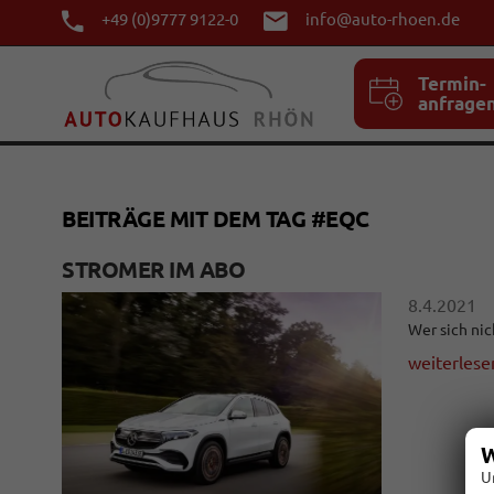
+49 (0)9777 9122-0
info@auto-rhoen.de
Termin-
anfrage
BEITRÄGE MIT DEM TAG #EQC
STROMER IM ABO
8.4.2021
Wer sich nic
weiterlese
W
U