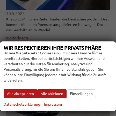
30.5.2022
Knapp 50 Millionen Reifen kaufen die Deutschen pro Jahr. Dazu
kommen Millionen Pneus an ausgelieferten Neuwagen. Doch
das Geschäft ist im Wandel.
weiterlesen
WIR RESPEKTIEREN IHRE PRIVATSPHÄRE
DARF ES ETWAS MEHR SEIN? - ABT
Unsere Website setzt Cookies ein, um unsere Dienste für Sie
SPORTSLINE PUSHT DEN CUPRA LEON
bereitzustellen. Hierbei berücksichtigen wir Ihre Auswahl und
verarbeiten nur die Daten für Marketing, Analytics und
Personalisierung, für die Sie uns Ihr Einverständnis geben. Sie
können Ihre Einwilligung jederzeit mit Wirkung für die Zukunft
widerrufen.
Alle akzeptieren
Alle ablehnen
Einstellungen
Datenschutzerklärung
Impressum