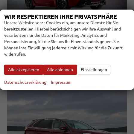
WIR RESPEKTIEREN IHRE PRIVATSPHÄRE
Unsere Website setzt Cookies ein, um unsere Dienste für Sie
bereitzustellen. Hierbei berücksichtigen wir Ihre Auswahl und
verarbeiten nur die Daten für Marketing, Analytics und
16.3.2022
Personalisierung, für die Sie uns Ihr Einverständnis geben. Sie
Der Toyota GR86 hat mehr Leistung und Hubraum als sein
können Ihre Einwilligung jederzeit mit Wirkung für die Zukunft
Vorgänger. Der Preis steigt aber nur vergleichsweise leicht.
widerrufen.
weiterlesen
Alle akzeptieren
Alle ablehnen
Einstellungen
AUTOS, DIE UNS 2021 VERLASSEN HABEN
Datenschutzerklärung
Impressum