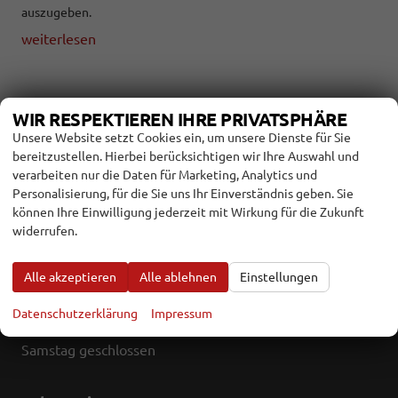
auszugeben.
weiterlesen
WIR RESPEKTIEREN IHRE PRIVATSPHÄRE
Autokaufhaus Rhön GmbH
Unsere Website setzt Cookies ein, um unsere Dienste für Sie
Paulinenstr. 1 b
bereitzustellen. Hierbei berücksichtigen wir Ihre Auswahl und
97645 Ostheim
verarbeiten nur die Daten für Marketing, Analytics und
Personalisierung, für die Sie uns Ihr Einverständnis geben. Sie
Telefon: 09777/9122-0
können Ihre Einwilligung jederzeit mit Wirkung für die Zukunft
widerrufen.
Telefax: 09777/9122-41
E-Mail:
info@autokaufhausrhoen.de
Alle akzeptieren
Alle ablehnen
Einstellungen
Öffnungszeiten
Datenschutzerklärung
Impressum
Montag bis Freitag 07:30-18:00 Uhr
Samstag geschlossen