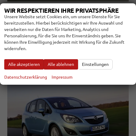
14.7.2023
WIR RESPEKTIEREN IHRE PRIVATSPHÄRE
Hyundai präsentiert das erste vollelektrische Modell seiner
Unsere Website setzt Cookies ein, um unsere Dienste für Sie
sportlichen N-Familie, passenderweise beim Festival of Speed
bereitzustellen. Hierbei berücksichtigen wir Ihre Auswahl und
in Goodwood. Der Ioniq 5 N soll aber nicht nur Sportwagen-Fans
verarbeiten nur die Daten für Marketing, Analytics und
begeistern, sondern echte Pionierarbeit leisten.
Personalisierung, für die Sie uns Ihr Einverständnis geben. Sie
weiterlesen
können Ihre Einwilligung jederzeit mit Wirkung für die Zukunft
widerrufen.
VIEL PLATZ, ABER NICHT IMMER GANZ
DICHT - GEBRAUCHTWAGEN-CHECK DES
Alle akzeptieren
Alle ablehnen
Einstellungen
OPEL MERIVA B
Datenschutzerklärung
Impressum