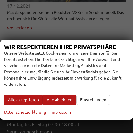
17.12.2021
Mazda spendiert seinem Roadster MX-5 ein Sondermodell. Das
rechnet sich für Käufer, die Wert auf Assistenten legen.
weiterlesen
WIR RESPEKTIEREN IHRE PRIVATSPHÄRE
Unsere Website setzt Cookies ein, um unsere Dienste für Sie
Autokaufhaus Rhön GmbH
bereitzustellen. Hierbei berücksichtigen wir Ihre Auswahl und
Paulinenstr. 1 b
verarbeiten nur die Daten für Marketing, Analytics und
97645 Ostheim
Personalisierung, für die Sie uns Ihr Einverständnis geben. Sie
können Ihre Einwilligung jederzeit mit Wirkung für die Zukunft
widerrufen.
Telefon: 09777/9122-0
Telefax: 09777/9122-41
E-Mail:
info@autokaufhausrhoen.de
Alle akzeptieren
Alle ablehnen
Einstellungen
Datenschutzerklärung
Impressum
Öffnungszeiten
Montag bis Freitag 07:30-18:00 Uhr
Samstag geschlossen