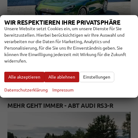
WIR RESPEKTIEREN IHRE PRIVATSPHÄRE
Unsere Website setzt Cookies ein, um unsere Dienste für Sie
bereitzustellen. Hierbei berücksichtigen wir Ihre Auswahl und
verarbeiten nur die Daten für Marketing, Analytics und
Personalisierung, für die Sie uns Ihr Einverständnis geben. Sie
2.9.2022
können Ihre Einwilligung jederzeit mit Wirkung für die Zukunft
Er ist wieder da: Während ein paar Investoren mehr schlecht als
widerrufen.
recht versuchen, seinen Namen und sein Erbe auszuschlachten,
meldet sich Friedhelm Wiesmann mit einem neuen Projekt
Alle akzeptieren
Alle ablehnen
Einstellungen
zurück – und baut den BMW Z4 zum Boldmen CR4 um.
weiterlesen
Datenschutzerklärung
Impressum
MEHR GEHT IMMER - ABT AUDI RS3-R