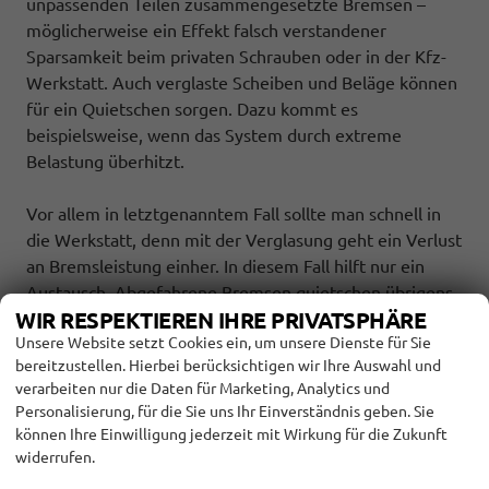
unpassenden Teilen zusammengesetzte Bremsen –
möglicherweise ein Effekt falsch verstandener
Sparsamkeit beim privaten Schrauben oder in der Kfz-
Werkstatt. Auch verglaste Scheiben und Beläge können
für ein Quietschen sorgen. Dazu kommt es
beispielsweise, wenn das System durch extreme
Belastung überhitzt.
Vor allem in letztgenanntem Fall sollte man schnell in
die Werkstatt, denn mit der Verglasung geht ein Verlust
an Bremsleistung einher. In diesem Fall hilft nur ein
Austausch. Abgefahrene Bremsen quietschen übrigens
WIR RESPEKTIEREN IHRE PRIVATSPHÄRE
in der Regel nicht; sie verursachen eher ein dumpfes
Unsere Website setzt Cookies ein, um unsere Dienste für Sie
Schleifgeräusch.
bereitzustellen. Hierbei berücksichtigen wir Ihre Auswahl und
verarbeiten nur die Daten für Marketing, Analytics und
Dirk Schwarz/SP-X
Personalisierung, für die Sie uns Ihr Einverständnis geben. Sie
können Ihre Einwilligung jederzeit mit Wirkung für die Zukunft
#
kfz-fragen
#
bremsen
#
bremsscheibe
widerrufen.
#
bremsbeläge
#
quietschen
#
wissenswertes