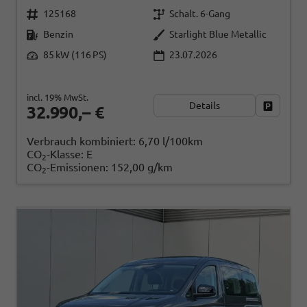
125168
Schalt. 6-Gang
Benzin
Starlight Blue Metallic
85 kW (116 PS)
23.07.2026
incl. 19% MwSt.
Details
Fahrzeug
32.990,– €
Verbrauch kombiniert:
6,70 l/100km
CO
-Klasse:
E
2
CO
-Emissionen:
152,00 g/km
2