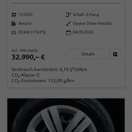
125205
Schalt. 6-Gang
Benzin
Oyster Silver Metallic
85 kW (116 PS)
04.08.2026
incl. 19% MwSt.
Details
Fahrzeug
32.990,– €
Verbrauch kombiniert:
6,70 l/100km
CO
-Klasse:
E
2
CO
-Emissionen:
152,00 g/km
2