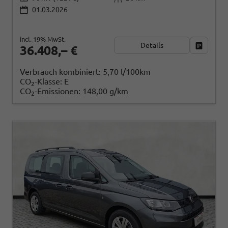
01.03.2026
incl. 19% MwSt.
Details
Fahrzeug
36.408,– €
Verbrauch kombiniert:
5,70 l/100km
CO
-Klasse:
E
2
CO
-Emissionen:
148,00 g/km
2