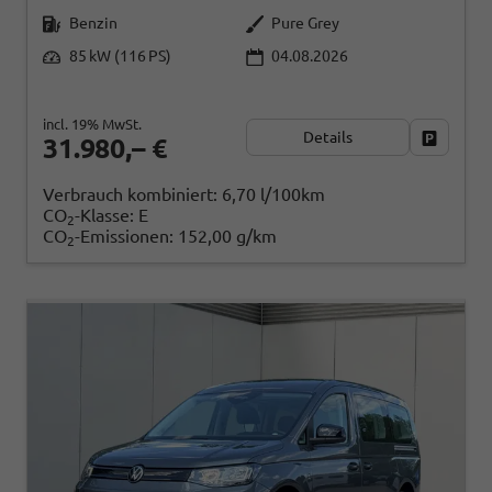
Benzin
Pure Grey
85 kW (116 PS)
04.08.2026
incl. 19% MwSt.
Details
Fahrzeug
31.980,– €
Verbrauch kombiniert:
6,70 l/100km
CO
-Klasse:
E
2
CO
-Emissionen:
152,00 g/km
2