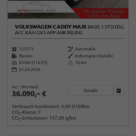
VOLKSWAGEN CADDY MAXI
BASIS 1.5TSI DSG
ACC KAM GV5 APP AHK RELING
125571
Automatik
Benzin
Indiumgrau Metallic
85 kW (116 PS)
10 km
01.05.2026
incl. 19% MwSt.
Details
Fahrzeug
36.090,– €
Verbrauch kombiniert:
6,90 l/100km
CO
-Klasse:
F
2
CO
-Emissionen:
157,00 g/km
2