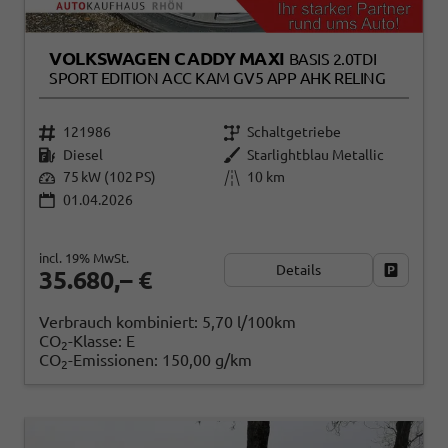
VOLKSWAGEN CADDY MAXI
BASIS 2.0TDI
SPORT EDITION ACC KAM GV5 APP AHK RELING
121986
Schaltgetriebe
Diesel
Starlightblau Metallic
75 kW (102 PS)
10 km
01.04.2026
incl. 19% MwSt.
Details
Fahrzeug
35.680,– €
Verbrauch kombiniert:
5,70 l/100km
CO
-Klasse:
E
2
CO
-Emissionen:
150,00 g/km
2