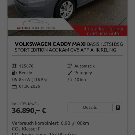
VOLKSWAGEN CADDY MAXI
BASIS 1.5TSI DSG
SPORT EDITION ACC KAM GV5 APP AHK RELING
125678
Automatik
Benzin
Puregrey
85 kW (116 PS)
10 km
01.06.2026
incl. 19% MwSt.
Details
Fahrzeug
36.890,– €
Verbrauch kombiniert:
6,90 l/100km
CO
-Klasse:
F
2
CO
-Emissionen:
157,00 g/km