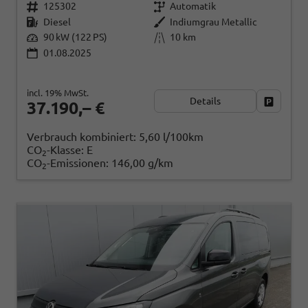
125302
Automatik
Diesel
Indiumgrau Metallic
90 kW (122 PS)
10 km
01.08.2025
incl. 19% MwSt.
Details
Fahrzeug
37.190,– €
Verbrauch kombiniert:
5,60 l/100km
CO
-Klasse:
E
2
CO
-Emissionen:
146,00 g/km
2