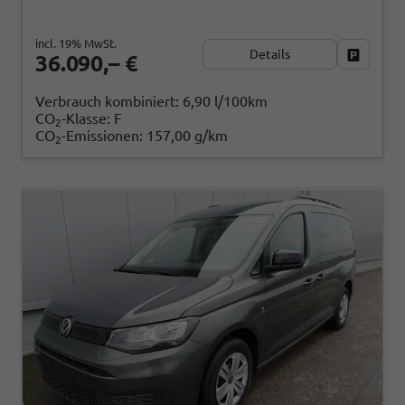
incl. 19% MwSt.
Details
Fahrzeug
36.090,– €
Verbrauch kombiniert:
6,90 l/100km
CO
-Klasse:
F
2
CO
-Emissionen:
157,00 g/km
2