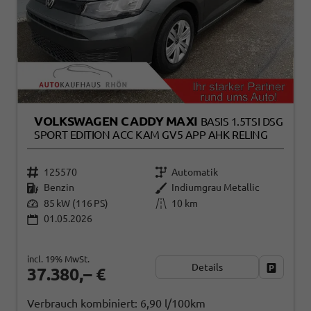
VOLKSWAGEN CADDY MAXI
BASIS 1.5TSI DSG
SPORT EDITION ACC KAM GV5 APP AHK RELING
125570
Automatik
Benzin
Indiumgrau Metallic
85 kW (116 PS)
10 km
01.05.2026
incl. 19% MwSt.
Details
Fahrzeug
37.380,– €
Verbrauch kombiniert:
6,90 l/100km