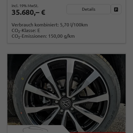
incl. 19% MwSt.
Details
Fahrzeug
35.680,– €
Verbrauch kombiniert:
5,70 l/100km
CO
-Klasse:
E
2
CO
-Emissionen:
150,00 g/km
2