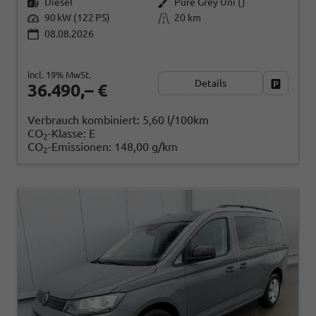
Diesel
Pure Grey Uni ()
90 kW (122 PS)
20 km
08.08.2026
incl. 19% MwSt.
Details
Fahrzeug
36.490,– €
Verbrauch kombiniert:
5,60 l/100km
CO
-Klasse:
E
2
CO
-Emissionen:
148,00 g/km
2