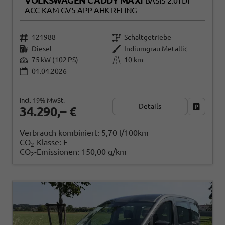
VOLKSWAGEN CADDY MAXI
BASIS 2.0TDI
ACC KAM GV5 APP AHK RELING
121988
Schaltgetriebe
Diesel
Indiumgrau Metallic
75 kW (102 PS)
10 km
01.04.2026
incl. 19% MwSt.
Details
Fahrzeug
34.290,– €
Verbrauch kombiniert:
5,70 l/100km
CO
-Klasse:
E
2
CO
-Emissionen:
150,00 g/km
2