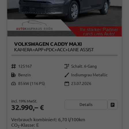
VOLKSWAGEN CADDY MAXI
KAMERA+APP+PDC+ACC+LANE ASSIST
125167
Schalt. 6-Gang
Benzin
Indiumgrau Metallic
85 kW (116 PS)
23.07.2026
incl. 19% MwSt.
Details
Fahrzeug
32.990,– €
Verbrauch kombiniert:
6,70 l/100km
CO
-Klasse:
E
2