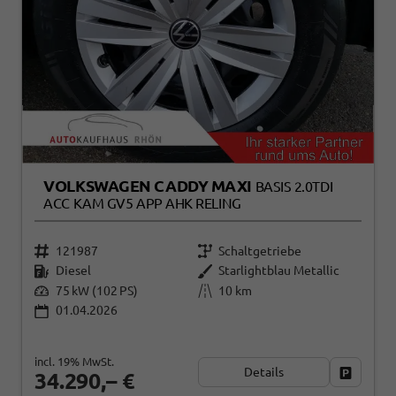
VOLKSWAGEN CADDY MAXI
BASIS 2.0TDI
ACC KAM GV5 APP AHK RELING
121987
Schaltgetriebe
Diesel
Starlightblau Metallic
75 kW (102 PS)
10 km
01.04.2026
incl. 19% MwSt.
Details
Fahrzeug
34.290,– €