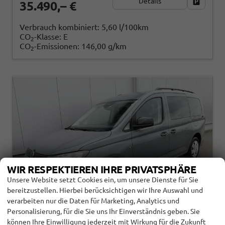
Details
Fahrzeug
35.490,– €
Verbrauch kombiniert:
5,60 l/100km
CO
-Klasse:
E
2
CO
-Emissionen:
146,00 g/km
2
WIR RESPEKTIEREN IHRE PRIVATSPHÄRE
Unsere Website setzt Cookies ein, um unsere Dienste für Sie
bereitzustellen. Hierbei berücksichtigen wir Ihre Auswahl und
verarbeiten nur die Daten für Marketing, Analytics und
Personalisierung, für die Sie uns Ihr Einverständnis geben. Sie
können Ihre Einwilligung jederzeit mit Wirkung für die Zukunft