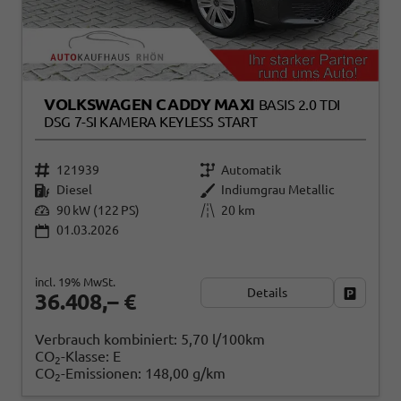
VOLKSWAGEN CADDY MAXI
BASIS 2.0 TDI
DSG 7-SI KAMERA KEYLESS START
121939
Automatik
Diesel
Indiumgrau Metallic
90 kW (122 PS)
20 km
01.03.2026
incl. 19% MwSt.
Details
Fahrzeug
36.408,– €
Verbrauch kombiniert:
5,70 l/100km
CO
-Klasse:
E
2
CO
-Emissionen:
148,00 g/km
2