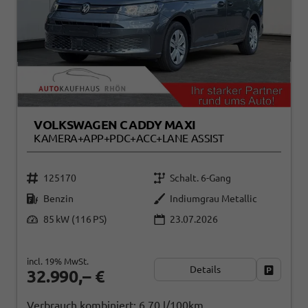
VOLKSWAGEN CADDY MAXI
KAMERA+APP+PDC+ACC+LANE ASSIST
125170
Schalt. 6-Gang
Benzin
Indiumgrau Metallic
85 kW (116 PS)
23.07.2026
incl. 19% MwSt.
Details
Fahrzeug
32.990,– €
Verbrauch kombiniert:
6,70 l/100km