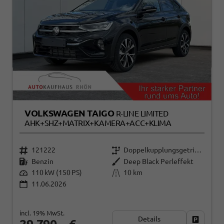
VOLKSWAGEN TAIGO
R-LINE LIMITED
AHK+SHZ+MATRIX+KAMERA+ACC+KLIMA
121222
Doppelkupplungsgetriebe (DSG)
Benzin
Deep Black Perleffekt
110 kW (150 PS)
10 km
11.06.2026
incl. 19% MwSt.
Details
Fahrzeug
29.790,– €