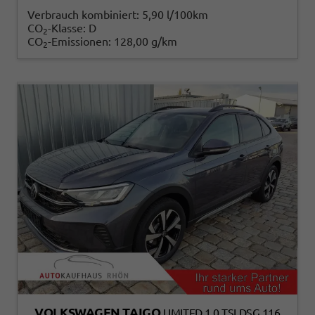
Verbrauch kombiniert:
5,90 l/100km
CO
-Klasse:
D
2
CO
-Emissionen:
128,00 g/km
2
VOLKSWAGEN TAIGO
LIMITED 1.0 TSI DSG 116