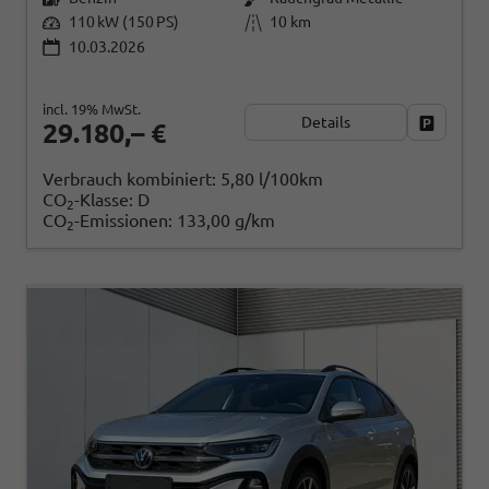
110 kW (150 PS)
10 km
10.03.2026
incl. 19% MwSt.
Details
Fahrzeug
29.180,– €
Verbrauch kombiniert:
5,80 l/100km
CO
-Klasse:
D
2
CO
-Emissionen:
133,00 g/km
2