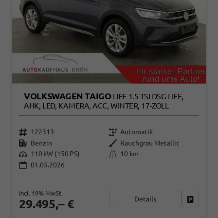
VOLKSWAGEN TAIGO
LIFE 1.5 TSI DSG LIFE,
AHK, LED, KAMERA, ACC, WINTER, 17-ZOLL
122313
Automatik
Benzin
Rauchgrau Metallic
110 kW (150 PS)
10 km
01.05.2026
incl. 19% MwSt.
Details
Fahrzeug
29.495,– €