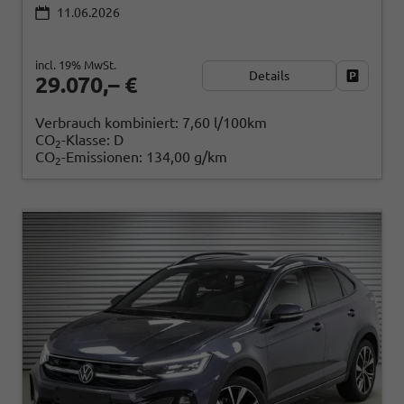
11.06.2026
incl. 19% MwSt.
Details
Fahrzeug
29.070,– €
Verbrauch kombiniert:
7,60 l/100km
CO
-Klasse:
D
2
CO
-Emissionen:
134,00 g/km
2