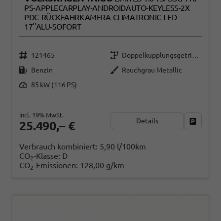
PS-APPLECARPLAY-ANDROIDAUTO-KEYLESS-2X
PDC-RÜCKFAHRKAMERA-CLIMATRONIC-LED-
17''ALU-SOFORT
121465
Doppelkupplungsgetriebe (DSG)
Benzin
Rauchgrau Metallic
85 kW (116 PS)
incl. 19% MwSt.
Details
Fahrzeug
25.490,– €
Verbrauch kombiniert:
5,90 l/100km
CO
-Klasse:
D
2
CO
-Emissionen:
128,00 g/km
2