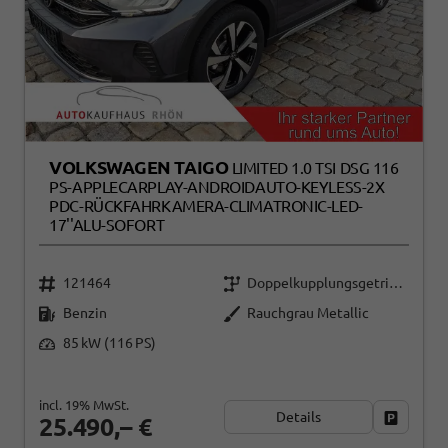
VOLKSWAGEN TAIGO
LIMITED 1.0 TSI DSG 116
PS-APPLECARPLAY-ANDROIDAUTO-KEYLESS-2X
PDC-RÜCKFAHRKAMERA-CLIMATRONIC-LED-
17''ALU-SOFORT
121464
Doppelkupplungsgetriebe (DSG)
Benzin
Rauchgrau Metallic
85 kW (116 PS)
incl. 19% MwSt.
Details
Fahrzeug
25.490,– €