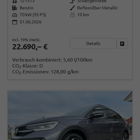
121515
Schaltgetriebe
Benzin
Reflexsilber Metallic
70 kW (95 PS)
10 km
01.06.2026
incl. 19% MwSt.
Details
Fahrzeug
22.690,– €
Verbrauch kombiniert:
5,60 l/100km
CO
-Klasse:
D
2
CO
-Emissionen:
128,00 g/km
2