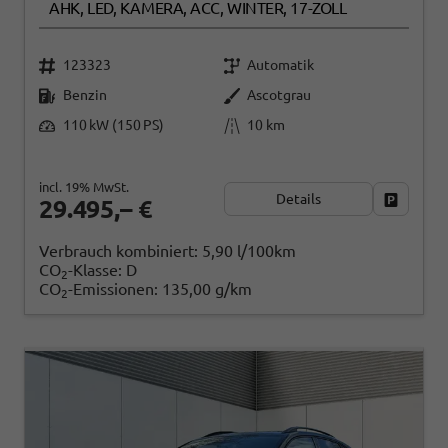
AHK, LED, KAMERA, ACC, WINTER, 17-ZOLL
123323
Automatik
Benzin
Ascotgrau
110 kW (150 PS)
10 km
incl. 19% MwSt.
Details
Fahrzeug
29.495,– €
Verbrauch kombiniert:
5,90 l/100km
CO
-Klasse:
D
2
CO
-Emissionen:
135,00 g/km
2