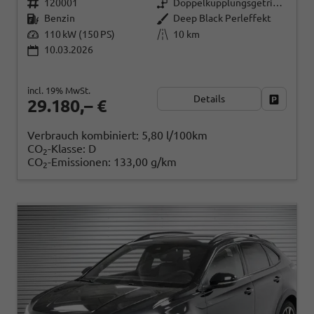
120001
Doppelkupplungsgetriebe (DSG)
Benzin
Deep Black Perleffekt
110 kW (150 PS)
10 km
10.03.2026
incl. 19% MwSt.
Details
Fahrzeug
29.180,– €
Verbrauch kombiniert:
5,80 l/100km
CO
-Klasse:
D
2
CO
-Emissionen:
133,00 g/km
2