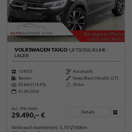
VOLKSWAGEN TAIGO
1,0 TSI DSG R-LINE -
LAGER
124255
Automatik
Benzin
Deep Black Metallic (2T)
85 kW (116 PS)
20 km
01.06.2026
incl. 19% MwSt.
Details
Fahrzeug
29.490,– €
Verbrauch kombiniert:
5,70 l/100km