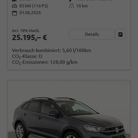
85 kW (116 PS)
10 km
01.06.2026
incl. 19% MwSt.
Details
Fahrzeug
25.195,– €
Verbrauch kombiniert:
5,60 l/100km
CO
-Klasse:
D
2
CO
-Emissionen:
128,00 g/km
2