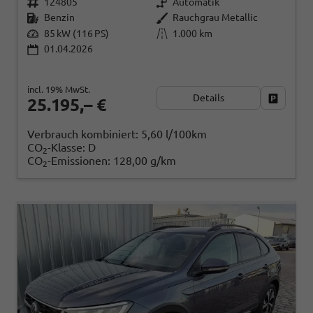
124805
Automatik
Benzin
Rauchgrau Metallic
85 kW (116 PS)
1.000 km
01.04.2026
incl. 19% MwSt.
Details
Fahrzeug
25.195,– €
Verbrauch kombiniert:
5,60 l/100km
CO
-Klasse:
D
2
CO
-Emissionen:
128,00 g/km
2