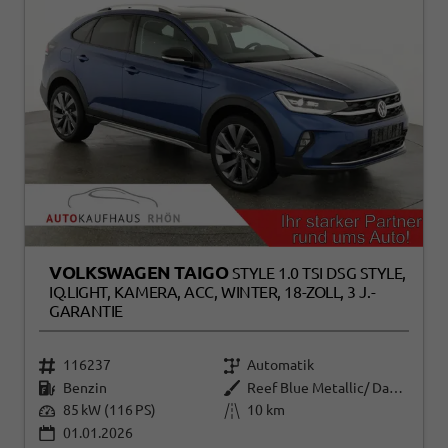
VOLKSWAGEN TAIGO
STYLE 1.0 TSI DSG STYLE,
IQ.LIGHT, KAMERA, ACC, WINTER, 18-ZOLL, 3 J.-
GARANTIE
116237
Automatik
Benzin
Reef Blue Metallic/ Dach Schwarz
85 kW (116 PS)
10 km
01.01.2026