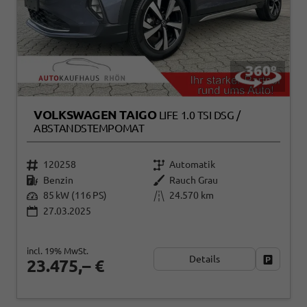
VOLKSWAGEN TAIGO
LIFE 1.0 TSI DSG /
ABSTANDSTEMPOMAT
120258
Automatik
Benzin
Rauch Grau
85 kW (116 PS)
24.570 km
27.03.2025
incl. 19% MwSt.
Details
Fahrzeug
23.475,– €