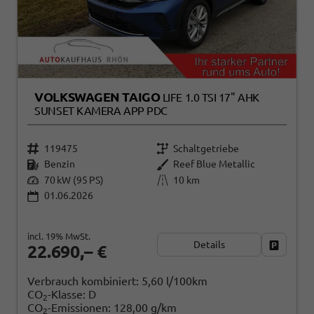
VOLKSWAGEN TAIGO
LIFE 1.0 TSI 17" AHK
SUNSET KAMERA APP PDC
119475
Schaltgetriebe
Benzin
Reef Blue Metallic
70 kW (95 PS)
10 km
01.06.2026
incl. 19% MwSt.
Details
Fahrzeug
22.690,– €
Verbrauch kombiniert:
5,60 l/100km
CO
-Klasse:
D
2
CO
-Emissionen:
128,00 g/km
2