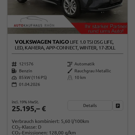
VOLKSWAGEN TAIGO
LIFE 1.0 TSI DSG LIFE,
LED, KAMERA, APP-CONNECT, WINTER, 17-ZOLL
121576
Automatik
Benzin
Rauchgrau Metallic
85 kW (116 PS)
10 km
01.04.2026
incl. 19% MwSt.
Details
Fahrzeug
25.195,– €
Verbrauch kombiniert:
5,60 l/100km
CO
-Klasse:
D
2
CO
-Emissionen:
128,00 g/km
2