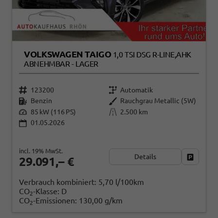
VOLKSWAGEN TAIGO
1,0 TSI DSG R-LINE,AHK
ABNEHMBAR - LAGER
123200
Automatik
Benzin
Rauchgrau Metallic (5W)
85 kW (116 PS)
2.500 km
01.05.2026
incl. 19% MwSt.
Details
Fahrzeug
29.091,– €
Verbrauch kombiniert:
5,70 l/100km
CO
-Klasse:
D
2
CO
-Emissionen:
130,00 g/km
2