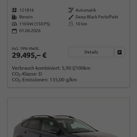
121816
Automatik
Benzin
Deep Black Perleffekt
110 kW (150 PS)
10 km
01.06.2026
incl. 19% MwSt.
Details
Fahrzeug
29.495,– €
Verbrauch kombiniert:
5,90 l/100km
CO
-Klasse:
D
2
CO
-Emissionen:
135,00 g/km
2