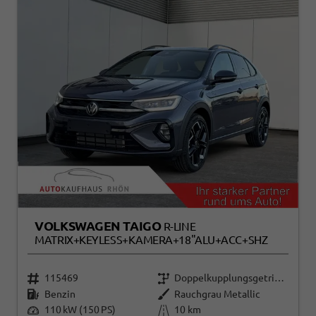
VOLKSWAGEN TAIGO
R-LINE
MATRIX+KEYLESS+KAMERA+18"ALU+ACC+SHZ
115469
Doppelkupplungsgetriebe (DSG)
Benzin
Rauchgrau Metallic
110 kW (150 PS)
10 km