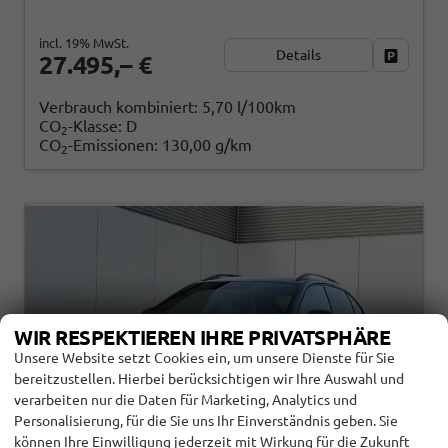
incl. 19% MwSt.
Details
Fahrzeug
27.495,– €
Verbrauch kombiniert:
5,70 l/100km
CO
-Klasse:
D
2
CO
-Emissionen:
130,00 g/km
2
WIR RESPEKTIEREN IHRE PRIVATSPHÄRE
Unsere Website setzt Cookies ein, um unsere Dienste für Sie
bereitzustellen. Hierbei berücksichtigen wir Ihre Auswahl und
verarbeiten nur die Daten für Marketing, Analytics und
Personalisierung, für die Sie uns Ihr Einverständnis geben. Sie
können Ihre Einwilligung jederzeit mit Wirkung für die Zukunft