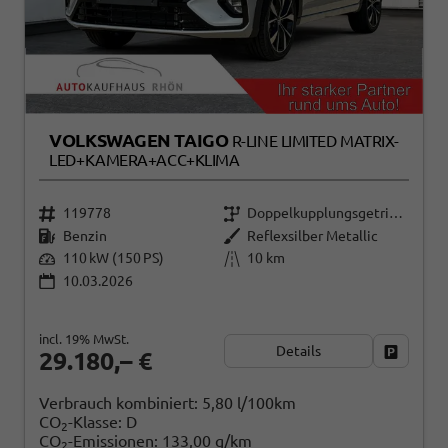
VOLKSWAGEN TAIGO
R-LINE LIMITED MATRIX-
LED+KAMERA+ACC+KLIMA
119778
Doppelkupplungsgetriebe (DSG)
Benzin
Reflexsilber Metallic
110 kW (150 PS)
10 km
10.03.2026
incl. 19% MwSt.
Details
Fahrzeug
29.180,– €
Verbrauch kombiniert:
5,80 l/100km
CO
-Klasse:
D
2
CO
-Emissionen:
133,00 g/km
2