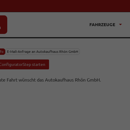
FAHRZEUGE
n
nfo
E-Mail-Anfrage an Autokaufhaus Rhön GmbH
ConfiguratorStep starten
te Fahrt wünscht das Autokaufhaus Rhön GmbH.