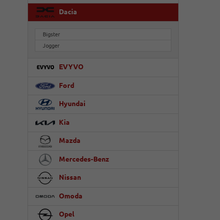
Dacia
Bigster
Jogger
EVYVO
Ford
Hyundai
Kia
Mazda
Mercedes-Benz
Nissan
Omoda
Opel