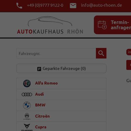
+49 (0)9777 9122-0
info@auto-rhoen.de
Termin-
anfrage
Fahrzeugnr.
i
Geparkte Fahrzeuge (
0
)
Gu
Alfa Romeo
Audi
BMW
Citroën
Cupra