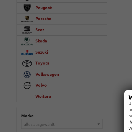
Peugeot
Porsche
Seat
Skoda
Suzuki
Toyota
Volkswagen
Volvo
W
Weitere
U
b
n
Marke
I
alles ausgewählt
W