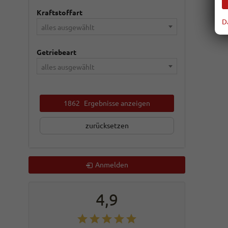
Kraftstoffart
D
alles ausgewählt
Getriebeart
alles ausgewählt
1862
Ergebnisse anzeigen
zurücksetzen
Anmelden
4,9