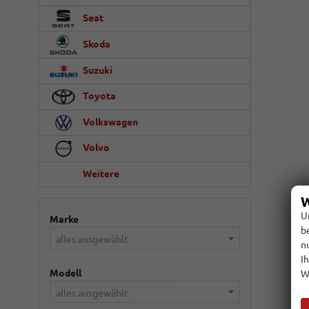
Seat
Skoda
Suzuki
Toyota
Volkswagen
Volvo
Weitere
W
U
Marke
b
alles ausgewählt
n
I
Modell
W
alles ausgewählt