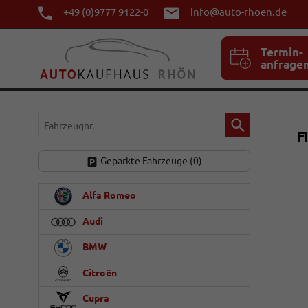
+49 (0)9777 9122-0
info@auto-rhoen.de
Termin-
anfrage
Fahrzeugnr.
F
Geparkte Fahrzeuge (
0
)
Alfa Romeo
Audi
BMW
Citroën
Cupra