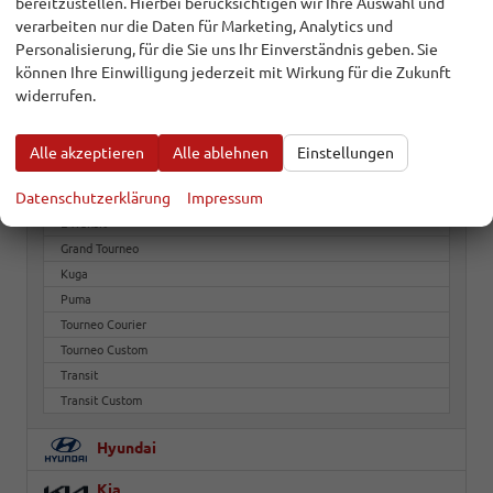
bereitzustellen. Hierbei berücksichtigen wir Ihre Auswahl und
Citroën
verarbeiten nur die Daten für Marketing, Analytics und
Cupra
Personalisierung, für die Sie uns Ihr Einverständnis geben. Sie
können Ihre Einwilligung jederzeit mit Wirkung für die Zukunft
Dacia
widerrufen.
EVYVO
Alle akzeptieren
Alle ablehnen
Einstellungen
Ford
Datenschutzerklärung
Impressum
E-Transit
Grand Tourneo
Kuga
Puma
Tourneo Courier
Tourneo Custom
Transit
Transit Custom
Hyundai
Kia