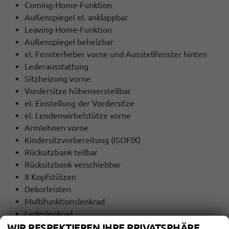
Coming-Home-Funktion
Außenspiegel el. anklappbar
Leaving-Home-Funktion
Außenspiegel beheizbar
el. Fensterheber vorne und Ausstellfenster hinten
Lederausstattung
Sitzheizung vorne
Vordersitze höhenverstellbar
el. Einstellung der Vordersitze
el. Lendenwirbelstütze vorne
Armlehnen vorne
Kindersitzvorbereitung (ISOFIX)
Rücksitzbank teilbar
Rücksitzbank verschiebbar
8 Kopfstützen
Dekorleisten
Multifunktionslenkrad
Lederlenkrad
Lenkradheizung
WIR RESPEKTIEREN IHRE PRIVATSPHÄRE