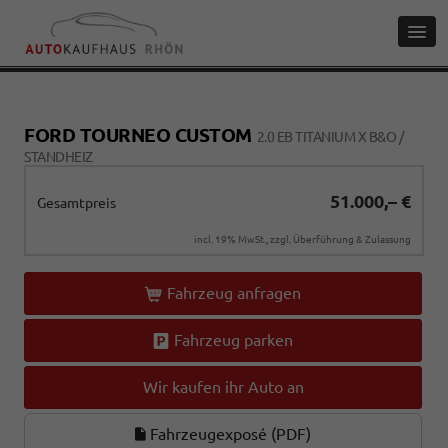
FORD TOURNEO CUSTOM
2.0 EB TITANIUM X B&O /
STANDHEIZ
51.000,– €
Gesamtpreis
incl. 19% MwSt., zzgl. Überführung & Zulassung
Fahrzeug anfragen
Fahrzeug parken
Wir kaufen ihr Auto an
Fahrzeugexposé (PDF)