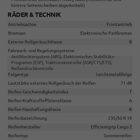
hintere Seitenscheiben abgedunkelt)
RÄDER & TECHNIK
Antriebsachse
Frontantrieb
Bremsen
Elektronische Parkbremse
Externe Rollgeräuschklasse
B
Fahrwerk- und Regelungssysteme
Antiblockiersystem (ABS), Elektronisches Stabilitäts-
Programm (ESP), Traktionskontrolle (ASR/CTS/ETS),
Reifendruckkontrolle
Felgentyp
Leichtmetallfelge
Lautstärke externes Rollgeräusch der Reifen
71 dB
Reifen-Geschwindigkeitsindex
T
Reifen-Kraftstoffeffizienzklasse
A
Reifen-Nasshaftungsklasse
B
Reifenbezeichnung
235/50 R 19
Reifenhersteller
Efficientgrip Cargo 2
Reifentyp
Sommerreifen