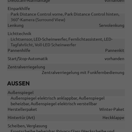
Diebstahl-Alarmanlage
vorhanden
Einparkhilfe
Park Distance Control vorne, Park Distance Control hinten,
360°-Kamera (Surround View)
Lenkung
Servolenkung
Lichttechnik
Lichtsensor, LED-Scheinwerfer, Fernlichtassistent, LED-
Tagfahrlicht, Voll-LED Scheinwerfer
Pannenhilfe
Pannenkit
Start/Stop-Automatik
vorhanden
Zentralverriegelung
Zentralverriegelung mit Funkfernbedienung
AUSSEN
Außenspiegel
Außenspiegel elektrisch anklappbar, Außenspiegel
beheizbar, Außenspiegel elektrisch verstellbar
Herstellerpaket
Winter-Paket
Hintertür (Art)
Heckklappe
Scheiben, Verglasung
Frontscheibe beheizbar, Privacy Glass (Heckscheibe und