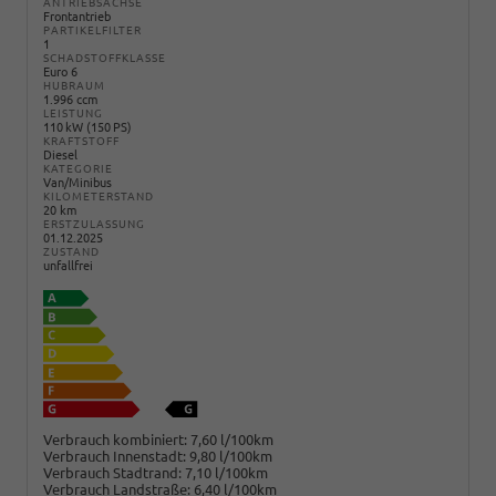
ANTRIEBSACHSE
Frontantrieb
PARTIKELFILTER
1
SCHADSTOFFKLASSE
Euro 6
HUBRAUM
1.996 ccm
LEISTUNG
110 kW (150 PS)
KRAFTSTOFF
Diesel
KATEGORIE
Van/Minibus
KILOMETERSTAND
20 km
ERSTZULASSUNG
01.12.2025
ZUSTAND
unfallfrei
Verbrauch kombiniert:
7,60 l/100km
Verbrauch Innenstadt:
9,80 l/100km
Verbrauch Stadtrand:
7,10 l/100km
Verbrauch Landstraße:
6,40 l/100km