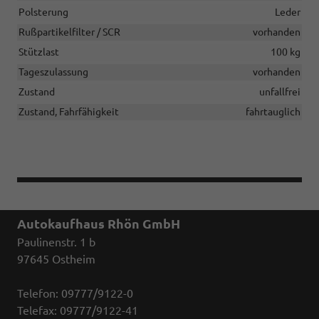
Polsterung
Leder
Rußpartikelfilter / SCR
vorhanden
Stützlast
100 kg
Tageszulassung
vorhanden
Zustand
unfallfrei
Zustand, Fahrfähigkeit
fahrtauglich
Autokaufhaus Rhön GmbH
Paulinenstr. 1 b
97645 Ostheim
Telefon: 09777/9122-0
Telefax: 09777/9122-41