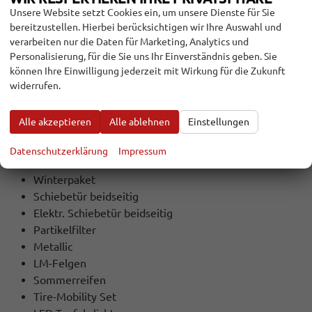
3 Zonen Klimaautomatik
Unsere Website setzt Cookies ein, um unsere Dienste für Sie
bereitzustellen. Hierbei berücksichtigen wir Ihre Auswahl und
Standheizung
verarbeiten nur die Daten für Marketing, Analytics und
Frontscheibe beheizbar
Personalisierung, für die Sie uns Ihr Einverständnis geben. Sie
Uhr & Drehzahlmesser
können Ihre Einwilligung jederzeit mit Wirkung für die Zukunft
widerrufen.
EXTRAS:
3 Jahre Anschlussgarantie an die Herstellergarantie
Alle akzeptieren
Alle ablehnen
Einstellungen
bis 200.000km
70L Kraftstoffbehälter
Datenschutzerklärung
Impressum
dunkle Scheiben hinten
Winterpaket
Schiebetür beidseitig
Elektr. Schiebetür beidseitig
Partikelfilter
Metallic
LM-Felgen
Sommerreifen
Tire-Mobility Set