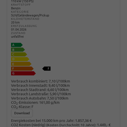
110 kW (150 PS)
KRAFTSTOFF
Benzin
KATEGORIE
SUV/Geländewagen/Pickup
KILOMETERSTAND
20 km
ERSTZULASSUNG
01.04.2026
ZUSTAND
unfallfrei
Verbrauch kombiniert:
7,10 l/100km
Verbrauch Innenstadt:
9,40 l/100km
Verbrauch Stadtrand:
6,60 l/100km
Verbrauch Landstraße:
5,90 l/100km
Verbrauch Autobahn:
7,50 l/100km
CO
-Emissionen:
161,00 g/km
2
CO
-Klasse:
F
2
Download
Energiekosten bei 15.000 km pro Jahr:
1.857,36 €
CO2 Kosten (niedrig)
:
1.449,- €
(Kosten Durchschnitt 10 Jahre)