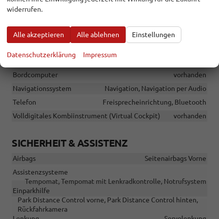
Sitze
Isofix (Kindersitzbefestigung), Sitzheizung
widerrufen.
Sitze: Verstellbarkeit
Höhenverstellbarer Fahrersitz
Alle akzeptieren
Alle ablehnen
Einstellungen
INFOTAINMENT & KOMMUNIKATION
Datenschutzerklärung
Impressum
Audioanlage
Schnittstelle USB, Android Auto, Apple CarPlay
Bordcomputer
vorhanden
Navigationssystem
Navigation, Navigation per Audio
Telefon
Freisprecheinrichtung, Bluetooth
Volldigitales Kombiinstrument (Virtual Cockpit)
vorhanden
SICHERHEIT & ASSISTENZ
Airbags
Seitenairbags Vorne
Assistenzsysteme
Tempomat, Tempomat mit Lenkradkontrolle, Notrufsystem
Einparkhilfe
Park Distance Control vorne, Park Distance Control hinten,
Rückfahrkamera
Lenkung
Servolenkung