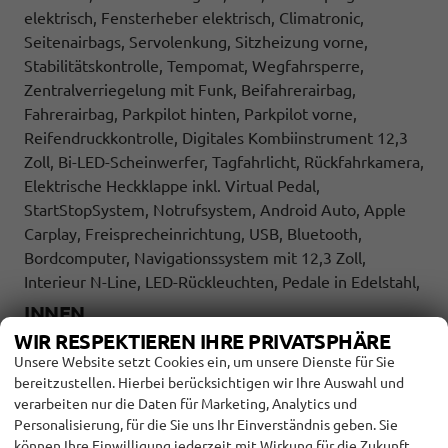
elektrisch, Fensterheber elektrisch, Climatronic,
Seitenairbags, Servolenkung, Sitzheizung vorne,
Stabilitätskontrolle, Tempomat, Wegfahrsperre,
Zentralverriegelung mit Funk, Beifahrerairbag,
Fahrerairbag, Parkpilot hinten, Parkpilot vorne,
Reifendruckkontrolle, Digitales Kombiinstrument 12,3
Zoll, Bi-LED-Scheinwerfer, Tagfahrlicht, Rückfahrkamera,
Elektrische Heckklappe inkl. Virtual Pedal,
StartStopSystem, Notrufsystem, Android Auto, Apple
Carplay, Freisprecheinrichtung, USB, Bluetooth,
Bordcomputer, Navigationssystem mit 12,3 Zoll,
Interieur N-Line, LED-Rückleuchten, Pedale in Edelstahl,
INNEN
WIR RESPEKTIEREN IHRE PRIVATSPHÄRE
Fensterheber
elektrisch
Unsere Website setzt Cookies ein, um unsere Dienste für Sie
Klimatisierung
Klimaautomatik
bereitzustellen. Hierbei berücksichtigen wir Ihre Auswahl und
Lenkrad
verarbeiten nur die Daten für Marketing, Analytics und
in Leder, höhenverstellbar, mit Multifunktionen, mit
Personalisierung, für die Sie uns Ihr Einverständnis geben. Sie
Lenkradheizung
können Ihre Einwilligung jederzeit mit Wirkung für die Zukunft