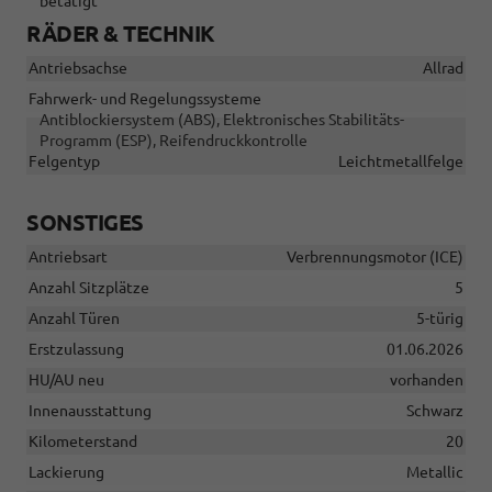
betätigt
RÄDER & TECHNIK
Antriebsachse
Allrad
Fahrwerk- und Regelungssysteme
Antiblockiersystem (ABS), Elektronisches Stabilitäts-
Programm (ESP), Reifendruckkontrolle
Felgentyp
Leichtmetallfelge
SONSTIGES
Antriebsart
Verbrennungsmotor (ICE)
Anzahl Sitzplätze
5
Anzahl Türen
5-türig
Erstzulassung
01.06.2026
HU/AU neu
vorhanden
Innenausstattung
Schwarz
Kilometerstand
20
Lackierung
Metallic