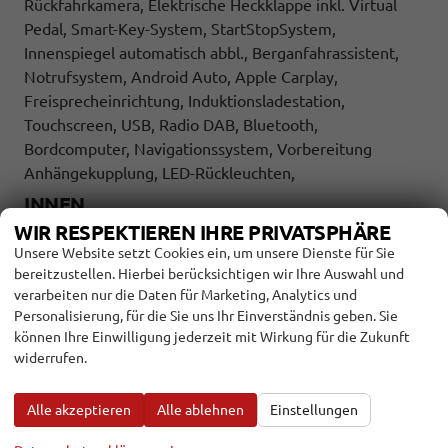
Rückfahrkamera, Elektrische Heckklappe inkl. Virtual
Pedal, Smart-Key-System, StartStopSystem,
Innenspiegel automatisch abbl., Berganfahrassistent,
Notrufsystem, Android Auto, Apple Carplay,
Freisprecheinrichtung, Induktionsladestation,
Touchscreen, USB, Radio DAB, Bluetooth,
Bordcomputer, Navigationssystem, Vorbereitung
Anhängekupplung, LED-Rückleuchten,
INNEN
WIR RESPEKTIEREN IHRE PRIVATSPHÄRE
Ambiente-Beleuchtung
vorhanden
Unsere Website setzt Cookies ein, um unsere Dienste für Sie
Armlehnen
Mittelarmlehne
bereitzustellen. Hierbei berücksichtigen wir Ihre Auswahl und
Fensterheber
elektrisch
verarbeiten nur die Daten für Marketing, Analytics und
Personalisierung, für die Sie uns Ihr Einverständnis geben. Sie
Klimatisierung
Klimaautomatik
können Ihre Einwilligung jederzeit mit Wirkung für die Zukunft
Lenkrad
widerrufen.
in Leder, höhenverstellbar, mit Multifunktionen, mit
Lenkradheizung
Sitze
Isofix (Kindersitzbefestigung), Sitzheizung, Sportsitze
Alle akzeptieren
Alle ablehnen
Einstellungen
Sitze: Lordosenstütze
Fahrer