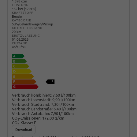
1.598 ccm
LEISTUNG
132 kW (179 PS)
KRAFTSTOFF
Benzin
KATEGORIE
SUV/Geländewagen/Pickup
KILOMETERSTAND
20 km
ERSTZULASSUNG
01.06.2026
ZUSTAND
unfallfrei
Verbrauch kombiniert:
7,60 l/100km
Verbrauch Innenstadt:
9,90 l/100km
Verbrauch Stadtrand:
7,30 l/100km
Verbrauch Landstraße:
6,40 l/100km
Verbrauch Autobahn:
7,90 l/100km
CO
-Emissionen:
172,00 g/km
2
CO
-Klasse:
F
2
Download