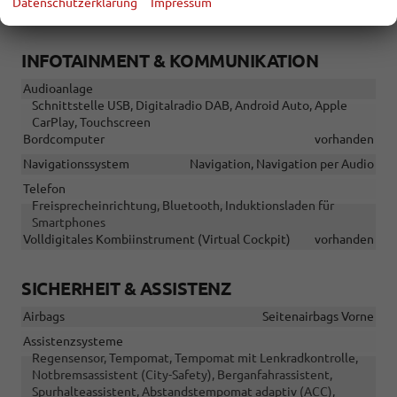
Datenschutzerklärung
Impressum
Sitze: Verstellbarkeit
Höhenverstellbarer Fahrersitz
INFOTAINMENT & KOMMUNIKATION
Audioanlage
Schnittstelle USB, Digitalradio DAB, Android Auto, Apple
CarPlay, Touchscreen
Bordcomputer
vorhanden
Navigationssystem
Navigation, Navigation per Audio
Telefon
Freisprecheinrichtung, Bluetooth, Induktionsladen für
Smartphones
Volldigitales Kombiinstrument (Virtual Cockpit)
vorhanden
SICHERHEIT & ASSISTENZ
Airbags
Seitenairbags Vorne
Assistenzsysteme
Regensensor, Tempomat, Tempomat mit Lenkradkontrolle,
Notbremsassistent (City-Safety), Berganfahrassistent,
Spurhalteassistent, Abstandstempomat adaptiv (ACC),