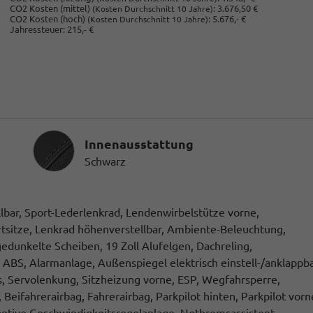
CO2 Kosten (mittel)
:
3.676,50 €
(Kosten Durchschnitt 10 Jahre)
CO2 Kosten (hoch)
:
5.676,- €
(Kosten Durchschnitt 10 Jahre)
Jahressteuer:
215,- €
Innenausstattung
Innenausstattung
Schwarz
llbar, Sport-Lederlenkrad, Lendenwirbelstütze vorne,
rtsitze, Lenkrad höhenverstellbar, Ambiente-Beleuchtung,
gedunkelte Scheiben, 19 Zoll Alufelgen, Dachreling,
ABS, Alarmanlage, Außenspiegel elektrisch einstell-/anklappba
s, Servolenkung, Sitzheizung vorne, ESP, Wegfahrsperre,
Beifahrerairbag, Fahrerairbag, Parkpilot hinten, Parkpilot vorn