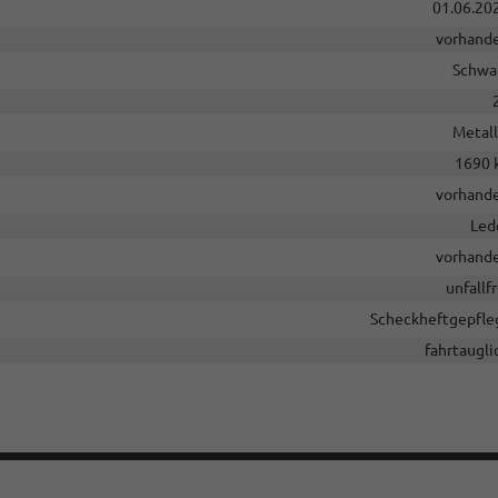
01.06.20
vorhand
Schwa
Metall
1690 
vorhand
Led
vorhand
unfallfr
Scheckheftgepfle
fahrtaugli