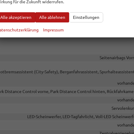
irkung für die Zukunft widerrufen.
vorhand
Navigation, Navigation per Aud
Alle akzeptieren
Alle ablehnen
Einstellungen
Freisprecheinrichtung, Bluetooth, Induktionsladen für Smartphon
atenschutzerklärung
Impressum
vorhand
Seitenairbags Vor
bremsassistent (City-Safety), Berganfahrassistent, Spurhalteassistent
vorhand
rk Distance Control vorne, Park Distance Control hinten, Rückfahrkame
vorhand
Servolenku
LED-Scheinwerfer, LED-Tagfahrlicht, Voll-LED Scheinwerf
vorhand
Zentralverriegelu