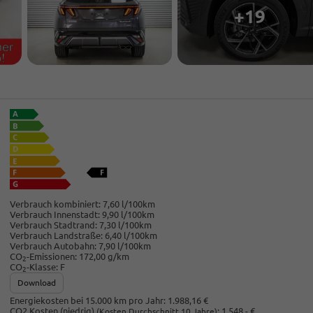
+19
Verbrauch kombiniert:
7,60 l/100km
Verbrauch Innenstadt:
9,90 l/100km
Verbrauch Stadtrand:
7,30 l/100km
Verbrauch Landstraße:
6,40 l/100km
Verbrauch Autobahn:
7,90 l/100km
CO
-Emissionen:
172,00 g/km
2
CO
-Klasse:
F
2
Download
Energiekosten bei 15.000 km pro Jahr:
1.988,16 €
CO2 Kosten (niedrig)
:
1.548,- €
(Kosten Durchschnitt 10 Jahre)