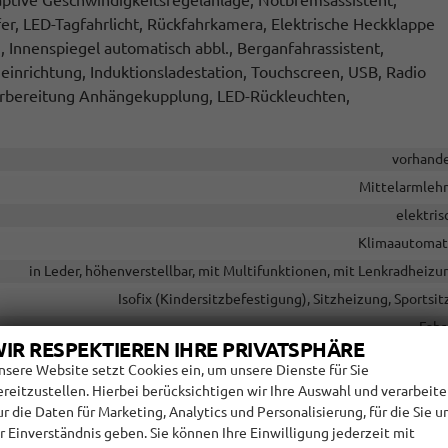
daptive Geschwindigkeitsregelanlage, Notbremsassistent,
er, LED-Tagfahrlicht, Rückfahrkamera, Elektrische Heckklappe
, Innenspiegel automatisch abbl., Berganfahrassistent,
einrichtung, Induktionsladestation, Touchscreen, USB, Radio
orbereitung Anhängekupplung, LED-Rückleuchten,
vorhand
Mittelarmleh
elektris
Klimaautomat
in Leder, höhenverstellbar, mit Multifunktionen, mit Lenkradheizu
Isofix (Kindersitzbefestigung), Sitzheizung, Sportsit
Fahr
IR RESPEKTIEREN IHRE PRIVATSPHÄRE
Höhenverstellbarer Fahrersi
nsere Website setzt Cookies ein, um unsere Dienste für Sie
ereitzustellen. Hierbei berücksichtigen wir Ihre Auswahl und verarbeit
ur die Daten für Marketing, Analytics und Personalisierung, für die Sie u
hr Einverständnis geben. Sie können Ihre Einwilligung jederzeit mit
ttstelle USB, Digitalradio DAB, Android Auto, Apple CarPlay, Touchscre