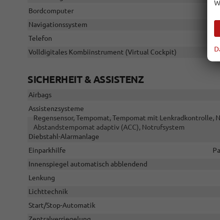
W
Bordcomputer
Navigationssystem
Telefon
D
Volldigitales Kombiinstrument (Virtual Cockpit)
SICHERHEIT & ASSISTENZ
Airbags
Assistenzsysteme
Regensensor, Tempomat, Tempomat mit Lenkradkontrolle, Not
Abstandstempomat adaptiv (ACC), Notrufsystem
Diebstahl-Alarmanlage
Einparkhilfe
Pa
Innenspiegel automatisch abblendend
Lenkung
Lichttechnik
Start/Stop-Automatik
Zentralverriegelung