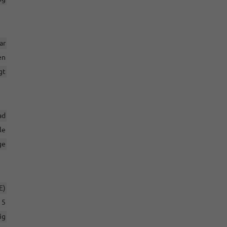
ar
en
gt
ad
le
ge
E)
5
ig