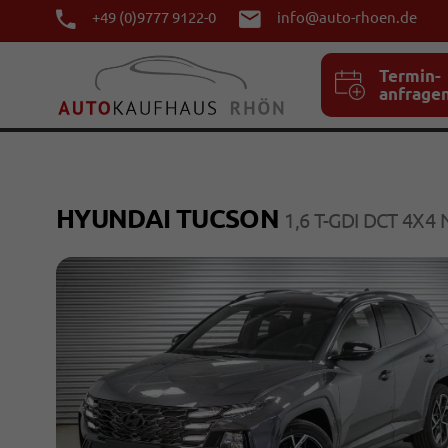
+49 (0)9777 9122-0
info@auto-rhoen.de
Termin-
anfrage
HYUNDAI TUCSON
1,6 T-GDI DCT 4X4 