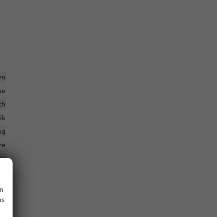
en
ne
ch
ik
ng
ze
er
tz
en
ns
en