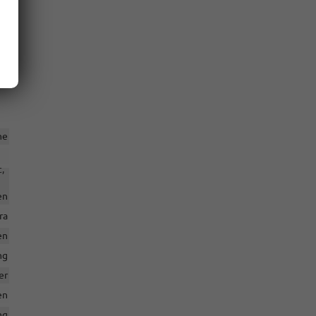
en
io
es
en
ne
,
en
ra
en
ng
er
en
ng