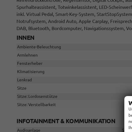
Reifendruckkontrolle, Regensensor, Digital Cockpit, a
Spurhalteassistent, Totwinkelassistent, LED-Scheinwerf
inkl. Virtual Pedal, Smart-Key-System, StartStopSystem
Notrufsystem, Android Auto, Apple Carplay, Freisprech
DAB, Bluetooth, Bordcomputer, Navigationssystem, V
INNEN
Ambiente-Beleuchtung
Armlehnen
Fensterheber
Klimatisierung
Lenkrad
Sitze
Sitze: Lordosenstütze
W
Sitze: Verstellbarkeit
U
b
INFOTAINMENT & KOMMUNIKATION
n
I
Audioanlage
Schni