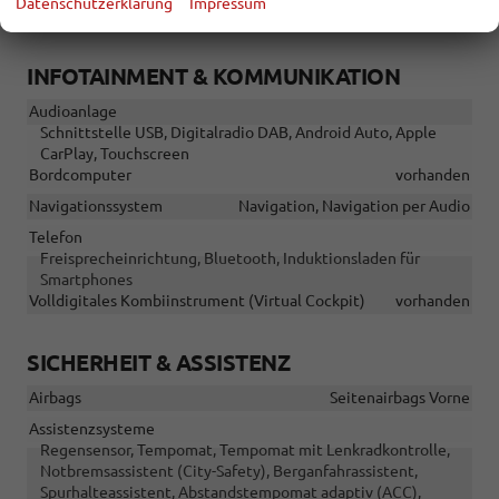
Datenschutzerklärung
Impressum
Sitze: Verstellbarkeit
Höhenverstellbarer Fahrersitz
INFOTAINMENT & KOMMUNIKATION
Audioanlage
Schnittstelle USB, Digitalradio DAB, Android Auto, Apple
CarPlay, Touchscreen
Bordcomputer
vorhanden
Navigationssystem
Navigation, Navigation per Audio
Telefon
Freisprecheinrichtung, Bluetooth, Induktionsladen für
Smartphones
Volldigitales Kombiinstrument (Virtual Cockpit)
vorhanden
SICHERHEIT & ASSISTENZ
Airbags
Seitenairbags Vorne
Assistenzsysteme
Regensensor, Tempomat, Tempomat mit Lenkradkontrolle,
Notbremsassistent (City-Safety), Berganfahrassistent,
Spurhalteassistent, Abstandstempomat adaptiv (ACC),