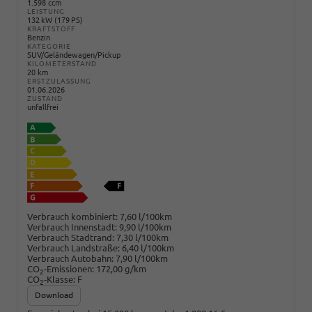
1.598 ccm
LEISTUNG
132 kW (179 PS)
KRAFTSTOFF
Benzin
KATEGORIE
SUV/Geländewagen/Pickup
KILOMETERSTAND
20 km
ERSTZULASSUNG
01.06.2026
ZUSTAND
unfallfrei
Verbrauch kombiniert:
7,60 l/100km
Verbrauch Innenstadt:
9,90 l/100km
Verbrauch Stadtrand:
7,30 l/100km
Verbrauch Landstraße:
6,40 l/100km
Verbrauch Autobahn:
7,90 l/100km
CO
-Emissionen:
172,00 g/km
2
CO
-Klasse:
F
2
Download