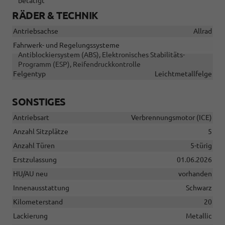
betätigt
RÄDER & TECHNIK
Antriebsachse
Allrad
Fahrwerk- und Regelungssysteme
Antiblockiersystem (ABS), Elektronisches Stabilitäts-
Programm (ESP), Reifendruckkontrolle
Felgentyp
Leichtmetallfelge
SONSTIGES
Antriebsart
Verbrennungsmotor (ICE)
Anzahl Sitzplätze
5
Anzahl Türen
5-türig
Erstzulassung
01.06.2026
HU/AU neu
vorhanden
Innenausstattung
Schwarz
Kilometerstand
20
Lackierung
Metallic