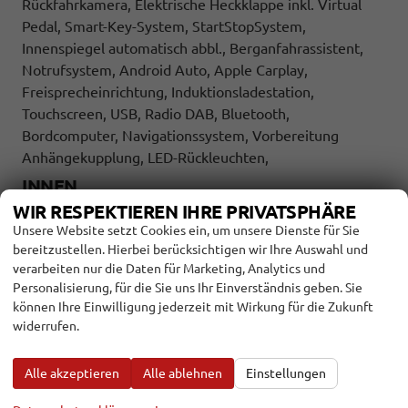
Rückfahrkamera, Elektrische Heckklappe inkl. Virtual
Pedal, Smart-Key-System, StartStopSystem,
Innenspiegel automatisch abbl., Berganfahrassistent,
Notrufsystem, Android Auto, Apple Carplay,
Freisprecheinrichtung, Induktionsladestation,
Touchscreen, USB, Radio DAB, Bluetooth,
Bordcomputer, Navigationssystem, Vorbereitung
Anhängekupplung, LED-Rückleuchten,
INNEN
WIR RESPEKTIEREN IHRE PRIVATSPHÄRE
Ambiente-Beleuchtung
vorhanden
Unsere Website setzt Cookies ein, um unsere Dienste für Sie
Armlehnen
Mittelarmlehne
bereitzustellen. Hierbei berücksichtigen wir Ihre Auswahl und
Fensterheber
elektrisch
verarbeiten nur die Daten für Marketing, Analytics und
Personalisierung, für die Sie uns Ihr Einverständnis geben. Sie
Klimatisierung
Klimaautomatik
können Ihre Einwilligung jederzeit mit Wirkung für die Zukunft
Lenkrad
widerrufen.
in Leder, höhenverstellbar, mit Multifunktionen, mit
Lenkradheizung
Sitze
Isofix (Kindersitzbefestigung), Sitzheizung, Sportsitze
Alle akzeptieren
Alle ablehnen
Einstellungen
Sitze: Lordosenstütze
Fahrer