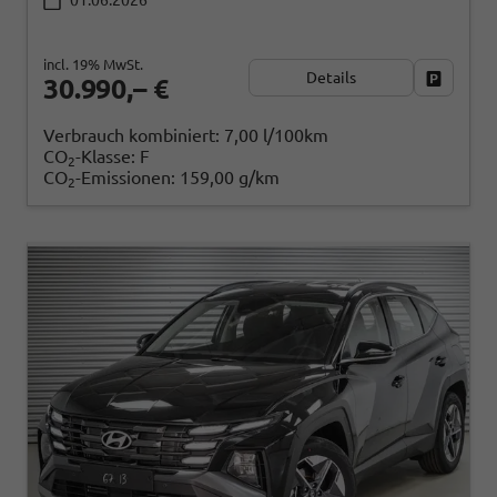
01.06.2026
incl. 19% MwSt.
Details
Fahrzeug
30.990,– €
Verbrauch kombiniert:
7,00 l/100km
CO
-Klasse:
F
2
CO
-Emissionen:
159,00 g/km
2