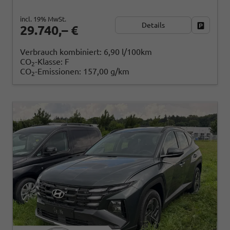
incl. 19% MwSt.
Details
Fahrzeug
29.740,– €
Verbrauch kombiniert:
6,90 l/100km
CO
-Klasse:
F
2
CO
-Emissionen:
157,00 g/km
2