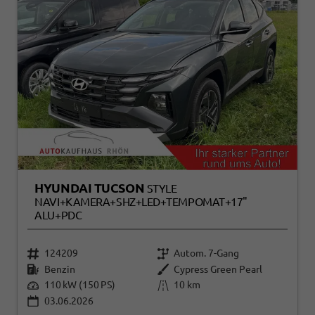
HYUNDAI TUCSON
STYLE
NAVI+KAMERA+SHZ+LED+TEMPOMAT+17"
ALU+PDC
124209
Autom. 7-Gang
Benzin
Cypress Green Pearl
110 kW (150 PS)
10 km
03.06.2026