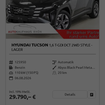
HYUNDAI TUCSON
1,6 T-GDI DCT 2WD STYLE -
LAGER
125950
Automatik
Benzin
Abyss Black Pearl Metallic ()
110 kW (150 PS)
20 km
06.08.2026
incl. 19% MwSt.
Details
Fahrzeug
29.790,– €