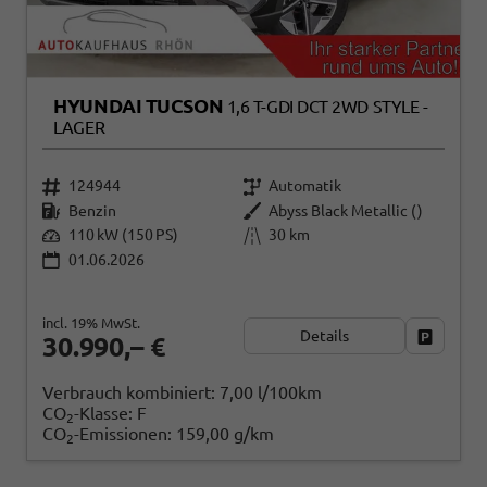
HYUNDAI TUCSON
1,6 T-GDI DCT 2WD STYLE -
LAGER
124944
Automatik
Benzin
Abyss Black Metallic ()
110 kW (150 PS)
30 km
01.06.2026
incl. 19% MwSt.
Details
Fahrzeug
30.990,– €
Verbrauch kombiniert:
7,00 l/100km
CO
-Klasse:
F
2
CO
-Emissionen:
159,00 g/km
2