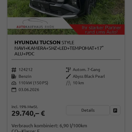
HYUNDAI TUCSON
STYLE
NAVI+KAMERA+SHZ+LED+TEMPOMAT+17"
ALU+PDC
124212
Autom. 7-Gang
Benzin
Abyss Black Pearl
110 kW (150 PS)
10 km
03.06.2026
incl. 19% MwSt.
Details
Fahrzeug
29.740,– €
Verbrauch kombiniert:
6,90 l/100km
CO
-Klasse:
F