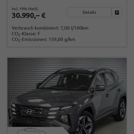
incl. 19% MwSt.
Details
Fahrzeug
30.990,– €
Verbrauch kombiniert:
7,00 l/100km
CO
-Klasse:
F
2
CO
-Emissionen:
159,00 g/km
2