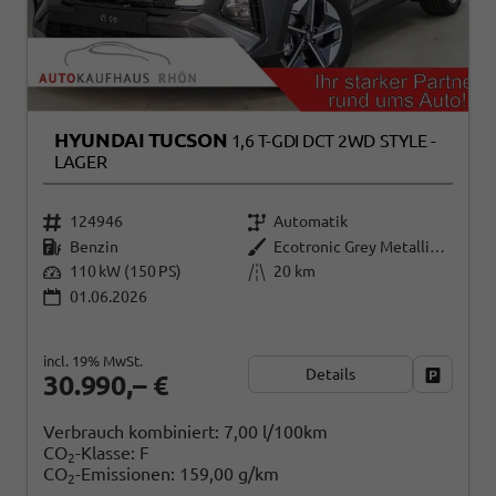
HYUNDAI TUCSON
1,6 T-GDI DCT 2WD STYLE -
LAGER
124946
Automatik
Benzin
Ecotronic Grey Metallic ()
110 kW (150 PS)
20 km
01.06.2026
incl. 19% MwSt.
Details
Fahrzeug
30.990,– €
Verbrauch kombiniert:
7,00 l/100km
CO
-Klasse:
F
2
CO
-Emissionen:
159,00 g/km
2