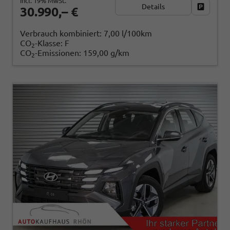
incl. 19% MwSt.
Details
Fahrzeug
30.990,– €
Verbrauch kombiniert:
7,00 l/100km
CO
-Klasse:
F
2
CO
-Emissionen:
159,00 g/km
2