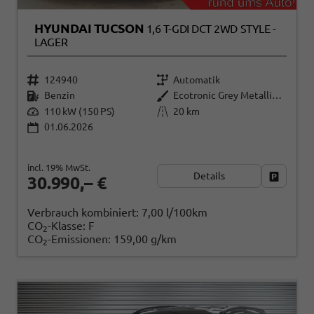
HYUNDAI TUCSON
1,6 T-GDI DCT 2WD STYLE -
LAGER
124940
Automatik
Benzin
Ecotronic Grey Metallic ()
110 kW (150 PS)
20 km
01.06.2026
incl. 19% MwSt.
Details
Fahrzeug
30.990,– €
Verbrauch kombiniert:
7,00 l/100km
CO
-Klasse:
F
2
CO
-Emissionen:
159,00 g/km
2