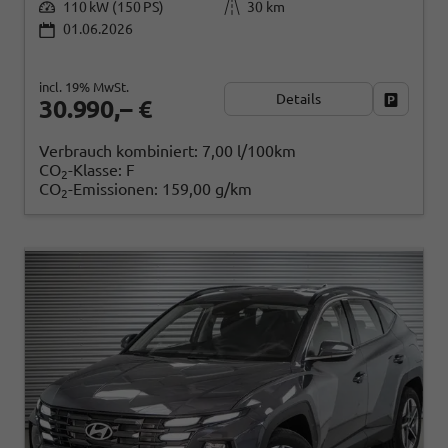
110 kW (150 PS)
30 km
01.06.2026
incl. 19% MwSt.
Details
Fahrzeug
30.990,– €
Verbrauch kombiniert:
7,00 l/100km
CO
-Klasse:
F
2
CO
-Emissionen:
159,00 g/km
2