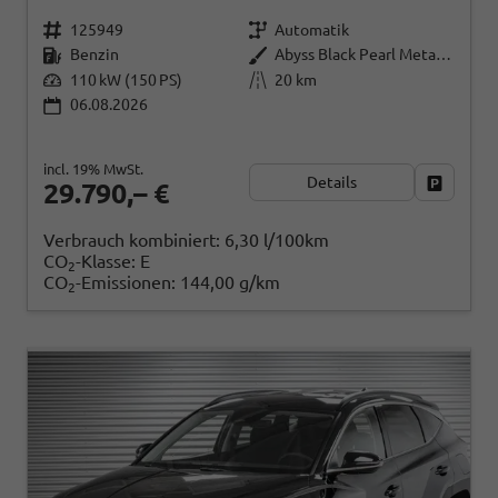
125949
Automatik
Benzin
Abyss Black Pearl Metallic ()
110 kW (150 PS)
20 km
06.08.2026
incl. 19% MwSt.
Details
Fahrzeug
29.790,– €
Verbrauch kombiniert:
6,30 l/100km
CO
-Klasse:
E
2
CO
-Emissionen:
144,00 g/km
2