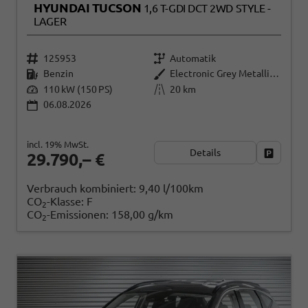
HYUNDAI TUCSON
1,6 T-GDI DCT 2WD STYLE -
LAGER
125953
Automatik
Benzin
Electronic Grey Metallic ()
110 kW (150 PS)
20 km
06.08.2026
incl. 19% MwSt.
Details
Fahrzeug
29.790,– €
Verbrauch kombiniert:
9,40 l/100km
CO
-Klasse:
F
2
CO
-Emissionen:
158,00 g/km
2