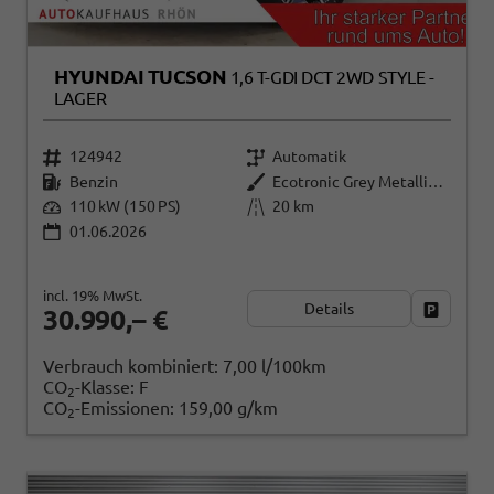
HYUNDAI TUCSON
1,6 T-GDI DCT 2WD STYLE -
LAGER
124942
Automatik
Benzin
Ecotronic Grey Metallic ()
110 kW (150 PS)
20 km
01.06.2026
incl. 19% MwSt.
Details
Fahrzeug
30.990,– €
Verbrauch kombiniert:
7,00 l/100km
CO
-Klasse:
F
2
CO
-Emissionen:
159,00 g/km
2