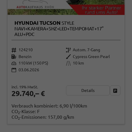
HYUNDAI TUCSON
STYLE
NAVI+KAMERA+SHZ+LED+TEMPOMAT+17"
ALU+PDC
124210
Autom. 7-Gang
Benzin
Cypress Green Pearl
110 kW (150 PS)
10 km
03.06.2026
incl. 19% MwSt.
Details
Fahrzeug
29.740,– €
Verbrauch kombiniert:
6,90 l/100km
CO
-Klasse:
F
2
CO
-Emissionen:
157,00 g/km
2