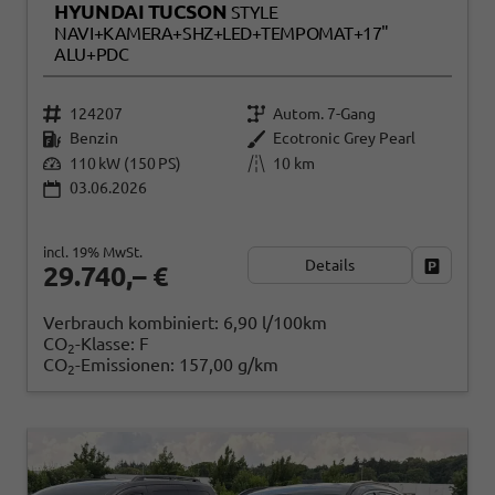
HYUNDAI TUCSON
STYLE
NAVI+KAMERA+SHZ+LED+TEMPOMAT+17"
ALU+PDC
124207
Autom. 7-Gang
Benzin
Ecotronic Grey Pearl
110 kW (150 PS)
10 km
03.06.2026
incl. 19% MwSt.
Details
Fahrzeug
29.740,– €
Verbrauch kombiniert:
6,90 l/100km
CO
-Klasse:
F
2
CO
-Emissionen:
157,00 g/km
2