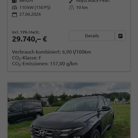
Benzin
Abyss Black Pearl
110 kW (150 PS)
10 km
27.06.2026
incl. 19% MwSt.
Details
Fahrzeug
29.740,– €
Verbrauch kombiniert:
6,90 l/100km
CO
-Klasse:
F
2
CO
-Emissionen:
157,00 g/km
2