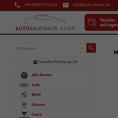
+49 (0)9777 9122-0
info@auto-rhoen.de
Termin-
anfrage
Fahrzeugnr.
M
Geparkte Fahrzeuge (
0
)
Alfa Romeo
Audi
BMW
Citroën
Cupra