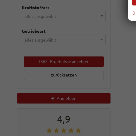
Kraftstoffart
D
alles ausgewählt
Getriebeart
alles ausgewählt
1862
Ergebnisse anzeigen
zurücksetzen
Anmelden
4,9