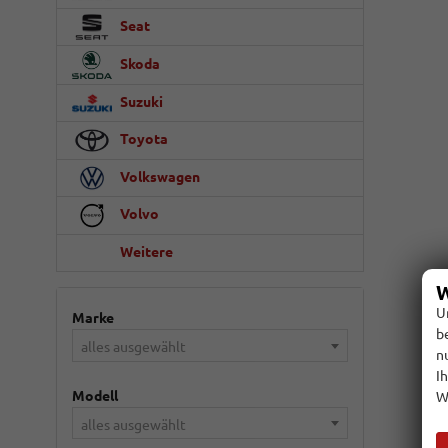
Seat
Skoda
Suzuki
Toyota
Volkswagen
Volvo
Weitere
W
U
Marke
b
alles ausgewählt
n
I
Modell
W
alles ausgewählt