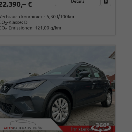
Details
ken
Fahrzeug park
22.390,– €
Verbrauch kombiniert:
5,30 l/100km
CO
-Klasse:
D
2
CO
-Emissionen:
121,00 g/km
2