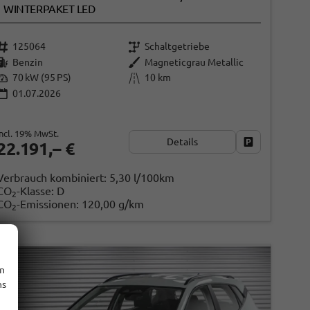
WINTERPAKET LED
125064
Schaltgetriebe
Benzin
Magneticgrau Metallic
70 kW (95 PS)
10 km
01.07.2026
incl. 19% MwSt.
Details
ken
Fahrzeug park
22.191,– €
Verbrauch kombiniert:
5,30 l/100km
CO
-Klasse:
D
2
CO
-Emissionen:
120,00 g/km
2
en
ns