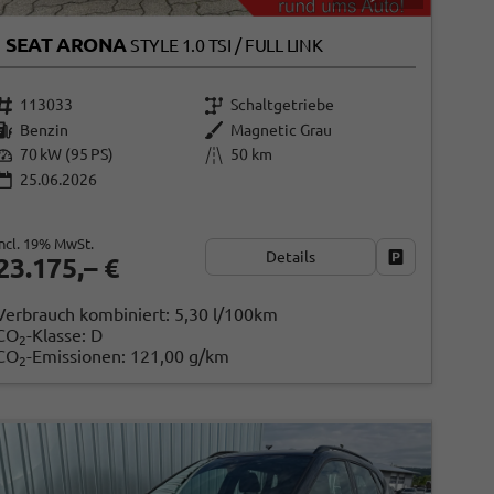
SEAT ARONA
STYLE 1.0 TSI / FULL LINK
113033
Schaltgetriebe
Benzin
Magnetic Grau
70 kW (95 PS)
50 km
25.06.2026
incl. 19% MwSt.
Details
ken
Fahrzeug park
23.175,– €
Verbrauch kombiniert:
5,30 l/100km
CO
-Klasse:
D
2
CO
-Emissionen:
121,00 g/km
2