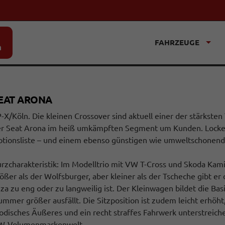
FAHRZEUGE
n
EAT ARONA
-X/Köln. Die kleinen Crossover sind aktuell einer der stärkste
r Seat Arona im heiß umkämpften Segment um Kunden. Locken 
tionsliste – und einem ebenso günstigen wie umweltschonend
rzcharakteristik: Im Modelltrio mit VW T-Cross und Skoda Kami
ößer als der Wolfsburger, aber kleiner als der Tscheche gibt er 
iza zu eng oder zu langweilig ist. Der Kleinwagen bildet die Ba
mmer größer ausfällt. Die Sitzposition ist zudem leicht erhöht, 
disches Äußeres und ein recht straffes Fahrwerk unterstreiche
W-Volumenmarkenwelt.