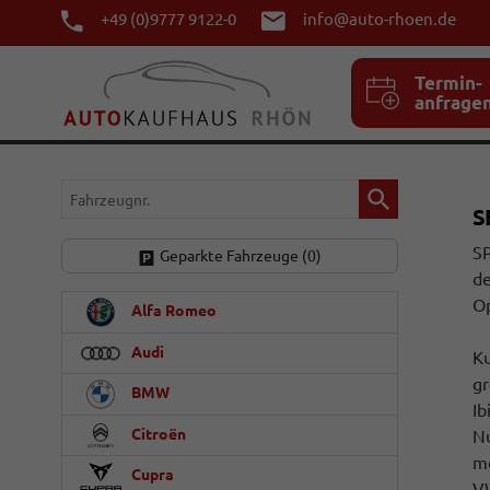
+49 (0)9777 9122-0
info@auto-rhoen.de
Termin-
anfrage
Fahrzeugnr.
S
SP
Geparkte Fahrzeuge (
0
)
de
Op
Alfa Romeo
Audi
Ku
gr
BMW
Ib
Citroën
Nu
mo
Cupra
V