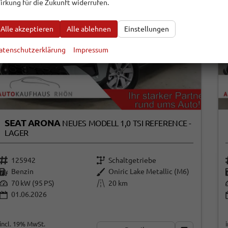
irkung für die Zukunft widerrufen.
Alle akzeptieren
Alle ablehnen
Einstellungen
atenschutzerklärung
Impressum
SEAT ARONA
NEUES MODELL 1,0 TSI REFERENCE -
LAGER
125942
Schaltgetriebe
Benzin
Oniric Lake Metallic (M6)
70 kW (95 PS)
20 km
01.06.2026
incl. 19% MwSt.