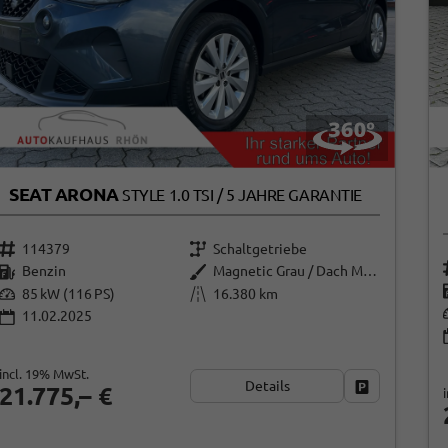
SEAT ARONA
STYLE 1.0 TSI / 5 JAHRE GARANTIE
114379
Schaltgetriebe
Benzin
Magnetic Grau / Dach Midnight Black
85 kW (116 PS)
16.380 km
11.02.2025
incl. 19% MwSt.
Details
Fahrzeug par
21.775,– €