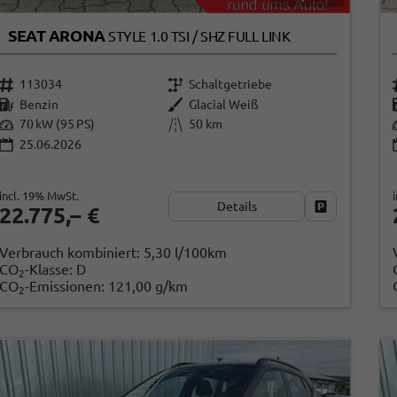
SEAT ARONA
STYLE 1.0 TSI / SHZ FULL LINK
113034
Schaltgetriebe
Benzin
Glacial Weiß
70 kW (95 PS)
50 km
25.06.2026
incl. 19% MwSt.
Details
Fahrzeug par
22.775,– €
Verbrauch kombiniert:
5,30 l/100km
CO
-Klasse:
D
2
CO
-Emissionen:
121,00 g/km
2