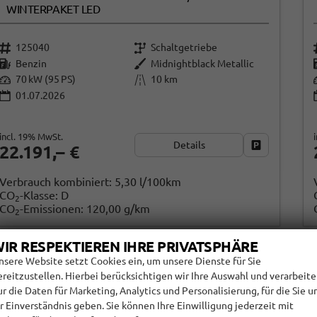
WINTERPAKET LED
125040
Schaltgetriebe
Benzin
Midnightblack Metallic
70 kW (95 PS)
10 km
01.07.2026
incl. 19% MwSt.
Details
Fahrzeug par
22.191,– €
Verbrauch kombiniert:
5,30 l/100km
CO
-Klasse:
D
2
CO
-Emissionen:
120,00 g/km
2
IR RESPEKTIEREN IHRE PRIVATSPHÄRE
nsere Website setzt Cookies ein, um unsere Dienste für Sie
ereitzustellen. Hierbei berücksichtigen wir Ihre Auswahl und verarbeit
ur die Daten für Marketing, Analytics und Personalisierung, für die Sie u
hr Einverständnis geben. Sie können Ihre Einwilligung jederzeit mit