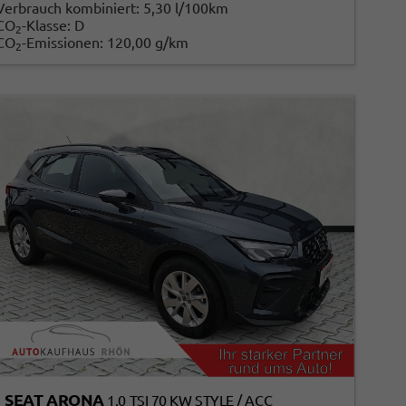
Verbrauch kombiniert:
5,30 l/100km
CO
-Klasse:
D
2
CO
-Emissionen:
120,00 g/km
2
SEAT ARONA
1.0 TSI 70 KW STYLE / ACC