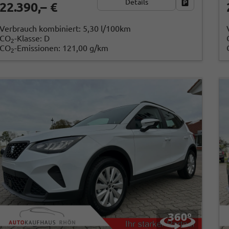
Details
Fahrzeug par
22.390,– €
Verbrauch kombiniert:
5,30 l/100km
CO
-Klasse:
D
2
CO
-Emissionen:
121,00 g/km
2