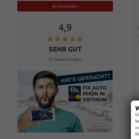
Anmelden
4,9
SEHR GUT
21 Bewertungen
W
U
b
n
I