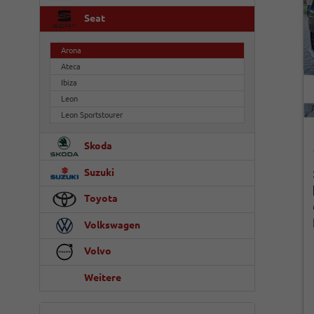
Seat
Arona
Ateca
Ibiza
Leon
Leon Sportstourer
Skoda
Suzuki
Toyota
Volkswagen
Volvo
Weitere