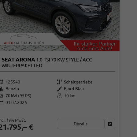
SEAT ARONA
1.0 TSI 70 KW STYLE / ACC
WINTERPAKET LED
125540
Schaltgetriebe
Benzin
Fjord-Blau
70 kW (95 PS)
10 km
01.07.2026
ken
incl. 19% MwSt.
Details
Fahrzeug park
21.795,– €